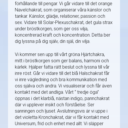
förhållande till pengar. Vi går vidare till det orange
Navelchakrat, som organiserar våra känslor och
tankar. Känslor, glädje, relationer, passion och
sex. Vidare till Solar-Plexuschakrat, det gula strax
under bröstkorgen, som ger oss vilja,
koncentrerad kraft och koncentration. Detta ber
dig lyssna på dig själv, din själ, din vilja.
Vi kommer sen upp till vårt gröna Hjärtchakra,
mitt i bröstkorgen som ger balans, harmoni och
kärlek. Hjälper fatta rätt beslut och lyssna till vår
inre röst. Går vi vidare till det blå Halschakrat får
vi inre vägledning och bra kommunikation med
oss själva och andra. Vi visualiserar och får även
kontakt med det andliga. Vårt “ tredje öga”
öppnas i det klarblå, nästan indigo, pannchakrat
där vi upplever insikt och förståelse. Ser
sanningen och ljuset. Avslutningsvis är vi uppe i
det violetta Kronchakrat, där vi får kontakt med
Universum, frid och enhet med allt. Vi släpper