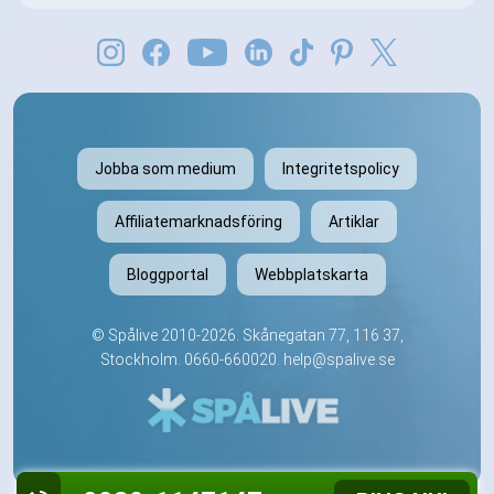
Jobba som medium
Integritetspolicy
Affiliatemarknadsföring
Artiklar
Bloggportal
Webbplatskarta
©
Spålive
2010-2026. Skånegatan 77, 116 37,
Stockholm.
0660-660020
.
help@spalive.se