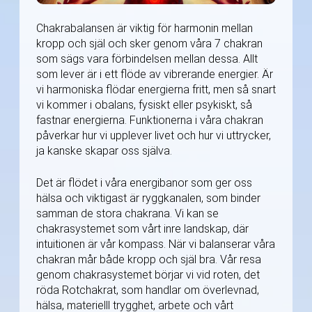
Chakrabalansen är viktig för harmonin mellan
kropp och själ och sker genom våra 7 chakran
som sägs vara förbindelsen mellan dessa. Allt
som lever är i ett flöde av vibrerande energier. Är
vi harmoniska flödar energierna fritt, men så snart
vi kommer i obalans, fysiskt eller psykiskt, så
fastnar energierna. Funktionerna i våra chakran
påverkar hur vi upplever livet och hur vi uttrycker,
ja kanske skapar oss själva.
Det är flödet i våra energibanor som ger oss
hälsa och viktigast är ryggkanalen, som binder
samman de stora chakrana. Vi kan se
chakrasystemet som vårt inre landskap, där
intuitionen är vår kompass. När vi balanserar våra
chakran mår både kropp och själ bra. Vår resa
genom chakrasystemet börjar vi vid roten, det
röda Rotchakrat, som handlar om överlevnad,
hälsa, materielll trygghet, arbete och vårt