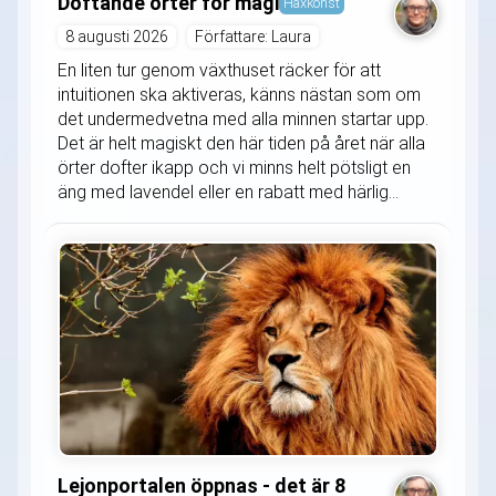
Doftande örter för magi
Häxkonst
8 augusti 2026
Författare: Laura
En liten tur genom växthuset räcker för att
intuitionen ska aktiveras, känns nästan som om
det undermedvetna med alla minnen startar upp.
Det är helt magiskt den här tiden på året när alla
örter dofter ikapp och vi minns helt pötsligt en
äng med lavendel eller en rabatt med härlig...
Lejonportalen öppnas - det är 8