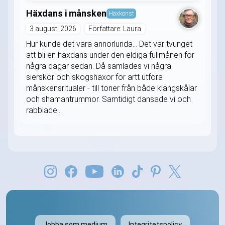
Häxdans i månsken
Häxkonst
3 augusti 2026
Författare: Laura
Hur kunde det vara annorlunda... Det var tvunget
att bli en häxdans under den eldiga fullmånen för
några dagar sedan. Då samlades vi några
sierskor och skogshäxor för artt utföra
månskensritualer - till toner från både klangskålar
och shamantrummor. Samtidigt dansade vi och
rabblade...
Jobba som medium
Integritetspolicy