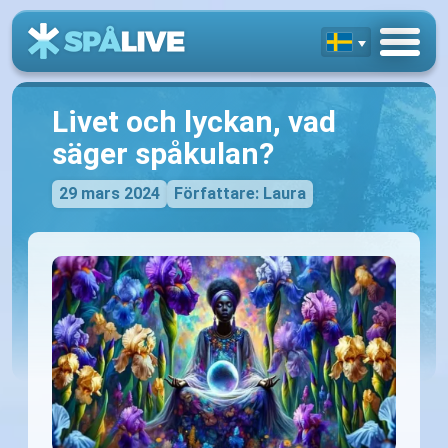
Livet och lyckan, vad
säger spåkulan?
29 mars 2024
Författare: Laura