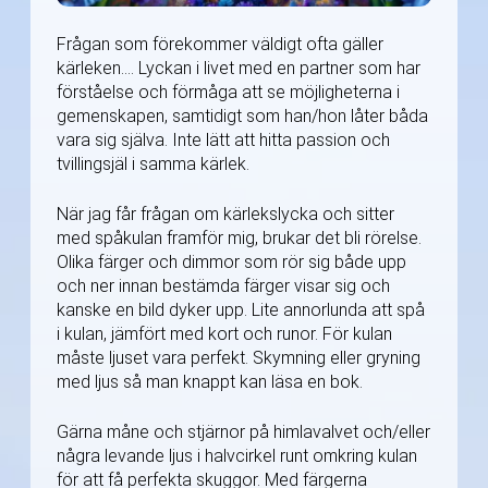
Frågan som förekommer väldigt ofta gäller
kärleken…. Lyckan i livet med en partner som har
förståelse och förmåga att se möjligheterna i
gemenskapen, samtidigt som han/hon låter båda
vara sig själva. Inte lätt att hitta passion och
tvillingsjäl i samma kärlek.
När jag får frågan om kärlekslycka och sitter
med spåkulan framför mig, brukar det bli rörelse.
Olika färger och dimmor som rör sig både upp
och ner innan bestämda färger visar sig och
kanske en bild dyker upp. Lite annorlunda att spå
i kulan, jämfört med kort och runor. För kulan
måste ljuset vara perfekt. Skymning eller gryning
med ljus så man knappt kan läsa en bok.
Gärna måne och stjärnor på himlavalvet och/eller
några levande ljus i halvcirkel runt omkring kulan
för att få perfekta skuggor. Med färgerna