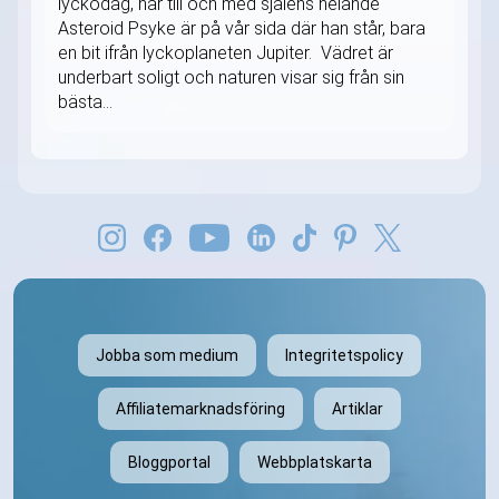
lyckodag, när till och med själens helande
Asteroid Psyke är på vår sida där han står, bara
en bit ifrån lyckoplaneten Jupiter. Vädret är
underbart soligt och naturen visar sig från sin
bästa...
Jobba som medium
Integritetspolicy
Affiliatemarknadsföring
Artiklar
Bloggportal
Webbplatskarta