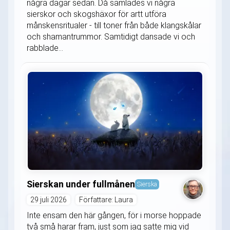
några dagar sedan. Då samlades vi några
sierskor och skogshäxor för artt utföra
månskensritualer - till toner från både klangskålar
och shamantrummor. Samtidigt dansade vi och
rabblade...
Sierskan under fullmånen
Sierska
29 juli 2026
Författare: Laura
Inte ensam den här gången, för i morse hoppade
två små harar fram, just som jag satte mig vid