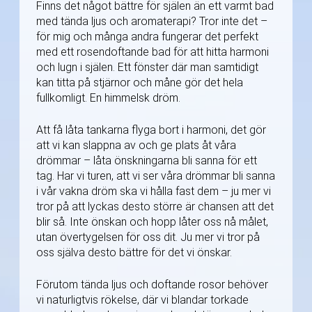
Finns det något bättre för själen än ett varmt bad
med tända ljus och aromaterapi? Tror inte det –
för mig och många andra fungerar det perfekt
med ett rosendoftande bad för att hitta harmoni
och lugn i själen. Ett fönster där man samtidigt
kan titta på stjärnor och måne gör det hela
fullkomligt. En himmelsk dröm.
Att få låta tankarna flyga bort i harmoni, det gör
att vi kan slappna av och ge plats åt våra
drömmar – låta önskningarna bli sanna för ett
tag. Har vi turen, att vi ser våra drömmar bli sanna
i vår vakna dröm ska vi hålla fast dem – ju mer vi
tror på att lyckas desto större är chansen att det
blir så. Inte önskan och hopp låter oss nå målet,
utan övertygelsen för oss dit. Ju mer vi tror på
oss själva desto bättre för det vi önskar.
Förutom tända ljus och doftande rosor behöver
vi naturligtvis rökelse, där vi blandar torkade