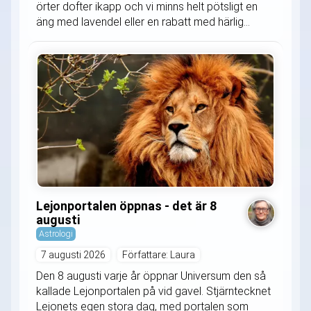
örter dofter ikapp och vi minns helt pötsligt en
äng med lavendel eller en rabatt med härlig...
Lejonportalen öppnas - det är 8
augusti
Astrologi
7 augusti 2026
Författare: Laura
Den 8 augusti varje år öppnar Universum den så
kallade Lejonportalen på vid gavel. Stjärntecknet
Lejonets egen stora dag, med portalen som