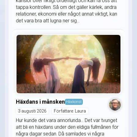
känslor över riktigt ordentligt och kan få oss att
tappa kontrollen. Så om det gäller kärlek, andra
relationer, ekonomi eller något annat viktigt, kan
det vara bra att lugna ner sig...
Häxdans i månsken
Häxkonst
3 augusti 2026
Författare: Laura
Hur kunde det vara annorlunda... Det var tvunget
att bli en häxdans under den eldiga fullmånen för
några dagar sedan. Då samlades vi några