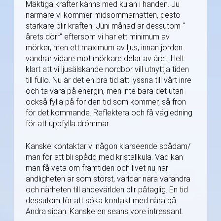
Mäktiga krafter känns med kulan i handen. Ju
närmare vi kommer midsommarnatten, desto
starkare blir kraften. Juni månad är dessutom “
årets dörr” eftersom vi har ett minimum av
mörker, men ett maximum av ljus, innan jorden
vandrar vidare mot mörkare delar av året. Helt
klart att vi ljusälskande nordbor vill utnyttja tiden
till fullo. Nu är det en bra tid att lyssna till vårt inre
och ta vara på energin, men inte bara det utan
också fylla på för den tid som kommer, så frön
för det kommande. Reflektera och få vägledning
för att uppfylla drömmar.
Kanske kontaktar vi någon klarseende spådam/
man för att bli spådd med kristallkula. Vad kan
man få veta om framtiden och livet nu när
andligheten är som störst, världar nära varandra
och närheten till andevärlden blir påtaglig. En tid
dessutom för att söka kontakt med nära på
Andra sidan. Kanske en seans vore intressant.