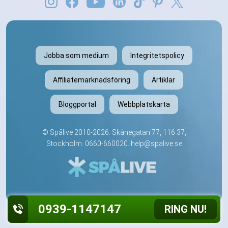
Jobba som medium
Integritetspolicy
Affiliatemarknadsföring
Artiklar
Bloggportal
Webbplatskarta
©
Spålive
2010-2026. Skånegatan 77, 116 37,
Stockholm.
0660-660020
.
help@spalive.se
0939-1147147
RING NU!