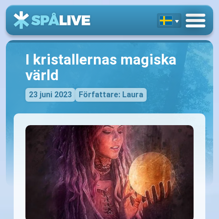
I kristallernas magiska
värld
23 juni 2023
Författare: Laura