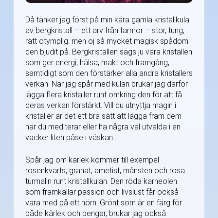
Då tänker jag först på min kära gamla kristallkula
av bergkristall – ett arv från farmor – stor, tung,
rätt otymplig. men oj så mycket magisk spådom
den bjudit på. Bergkristallen sägs ju vara kristallen
som ger energi, hälsa, makt och framgång,
samtidigt som den förstärker alla andra kristallers
verkan. När jag spår med kulan brukar jag därför
lägga flera kristaller runt omkring den för att få
deras verkan förstärkt. Vill du utnyttja magin i
kristaller är det ett bra sätt att lägga fram dem
när du mediterar eller ha några väl utvalda i en
vacker liten påse i väskan.
Spår jag om kärlek kommer till exempel
rosenkvarts, granat, ametist, månsten och rosa
turmalin runt kristallkulan. Den röda karneolen
som framkallar passion och livslust får också
vara med på ett hörn. Grönt som är en färg för
både kärlek och pengar, brukar jag också