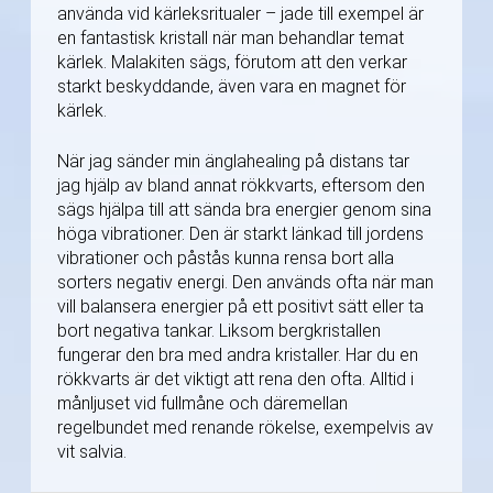
använda vid kärleksritualer – jade till exempel är
en fantastisk kristall när man behandlar temat
kärlek. Malakiten sägs, förutom att den verkar
starkt beskyddande, även vara en magnet för
kärlek.
När jag sänder min änglahealing på distans tar
jag hjälp av bland annat rökkvarts, eftersom den
sägs hjälpa till att sända bra energier genom sina
höga vibrationer. Den är starkt länkad till jordens
vibrationer och påstås kunna rensa bort alla
sorters negativ energi. Den används ofta när man
vill balansera energier på ett positivt sätt eller ta
bort negativa tankar. Liksom bergkristallen
fungerar den bra med andra kristaller. Har du en
rökkvarts är det viktigt att rena den ofta. Alltid i
månljuset vid fullmåne och däremellan
regelbundet med renande rökelse, exempelvis av
vit salvia.