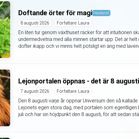
Doftande örter för magi
Häxkonst
8 augusti 2026
Författare: Laura
En liten tur genom växthuset räcker för att intuitionen 
undermedvetna med alla minnen startar upp. Det är helt m
dofter ikapp och vi minns helt pötsligt en äng med lavende
Lejonportalen öppnas - det är 8 august
7 augusti 2026
Författare: Laura
Den 8 augusti varje år öppnar Universum den så kallade 
Lejonets egen stora dag, med portalen som egentligen b
juli och har sin höjdpunkt den 8 augusti, för att sedan s