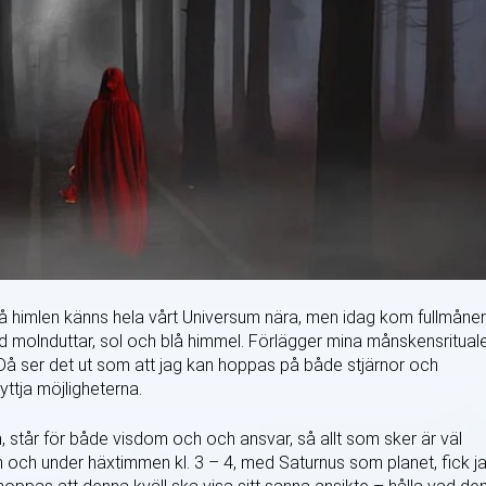
på himlen känns hela vårt Universum nära, men idag kom fullmåne
nd molnduttar, sol och blå himmel. Förlägger mina månskensritual
tt! Då ser det ut som att jag kan hoppas på både stjärnor och
ttja möjligheterna.
 står för både visdom och och ansvar, så allt som sker är väl
 och under häxtimmen kl. 3 – 4, med Saturnus som planet, fick j