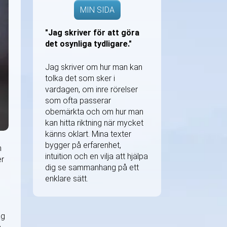
MIN SIDA
"Jag skriver för att göra
det osynliga tydligare."
Jag skriver om hur man kan
tolka det som sker i
vardagen, om inre rörelser
som ofta passerar
obemärkta och om hur man
kan hitta riktning när mycket
känns oklart. Mina texter
bygger på erfarenhet,
n
intuition och en vilja att hjälpa
er
dig se sammanhang på ett
enklare sätt.
ag