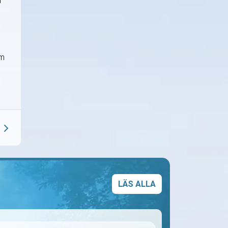
n
i
om
LÄS ALLA