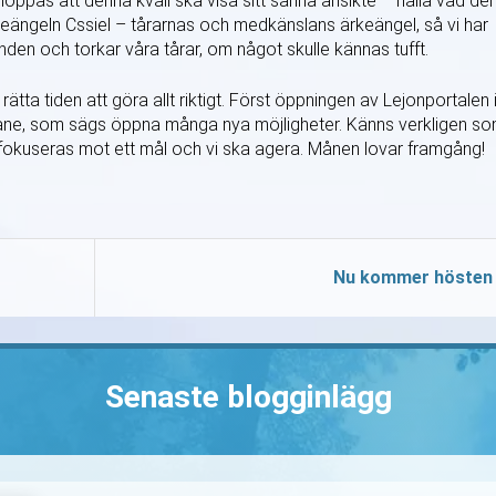
oppas att denna kväll ska visa sitt sanna ansikte – hålla vad de
rkeängeln Cssiel – tårarnas och medkänslans ärkeängel, så vi har
den och torkar våra tårar, om något skulle kännas tufft.
, rätta tiden att göra allt riktigt. Först öppningen av Lejonportalen 
måne, som sägs öppna många nya möjligheter. Känns verkligen s
er fokuseras mot ett mål och vi ska agera. Månen lovar framgång!
Nu kommer hösten
Senaste blogginlägg