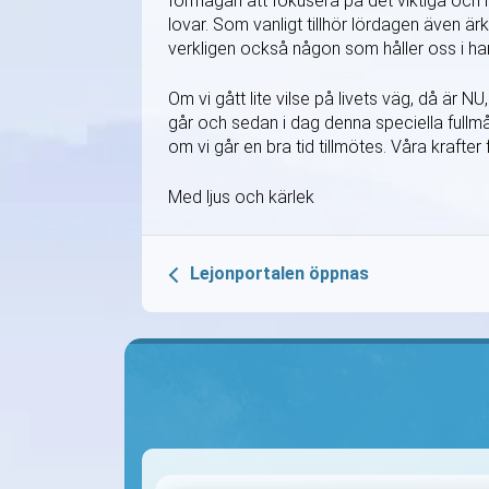
förmågan att fokusera på det viktiga och h
lovar. Som vanligt tillhör lördagen även ä
verkligen också någon som håller oss i han
Om vi gått lite vilse på livets väg, då är NU
går och sedan i dag denna speciella full
om vi går en bra tid tillmötes. Våra kraft
Med ljus och kärlek
Lejonportalen öppnas