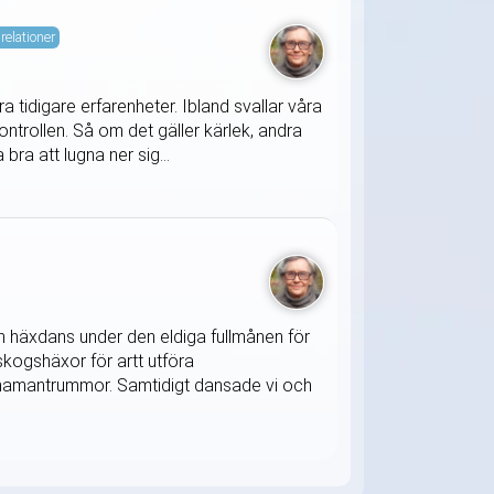
relationer
 tidigare erfarenheter. Ibland svallar våra
ontrollen. Så om det gäller kärlek, andra
bra att lugna ner sig...
 en häxdans under den eldiga fullmånen för
kogshäxor för artt utföra
h shamantrummor. Samtidigt dansade vi och