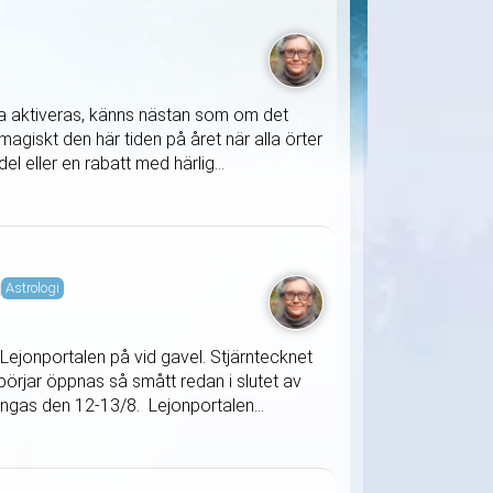
ska aktiveras, känns nästan som om det
agiskt den här tiden på året när alla örter
l eller en rabatt med härlig...
i
Astrologi
Lejonportalen på vid gavel. Stjärntecknet
örjar öppnas så smått redan i slutet av
tängas den 12-13/8. Lejonportalen...