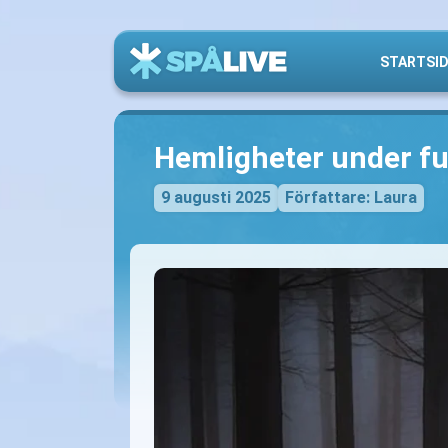
STARTSI
Hemligheter under fu
9 augusti 2025
Författare: Laura