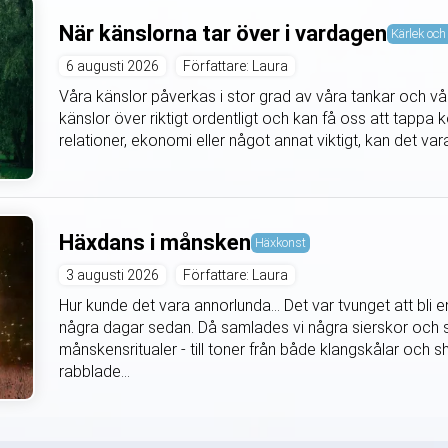
När känslorna tar över i vardagen
Kärlek och 
6 augusti 2026
Författare: Laura
Våra känslor påverkas i stor grad av våra tankar och våra
känslor över riktigt ordentligt och kan få oss att tappa k
relationer, ekonomi eller något annat viktigt, kan det vara 
Häxdans i månsken
Häxkonst
3 augusti 2026
Författare: Laura
Hur kunde det vara annorlunda... Det var tvunget att bli
några dagar sedan. Då samlades vi några sierskor och s
månskensritualer - till toner från både klangskålar oc
rabblade...