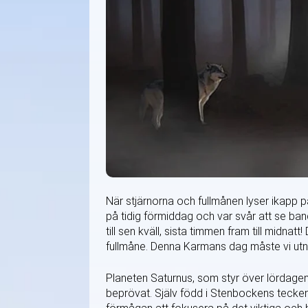
När stjärnorna och fullmånen lyser ikapp 
på tidig förmiddag och var svår att se ba
till sen kväll, sista timmen fram till midna
fullmåne. Denna Karmans dag måste vi utny
Planeten Saturnus, som styr över lördagen,
beprövat. Själv född i Stenbockens tecken