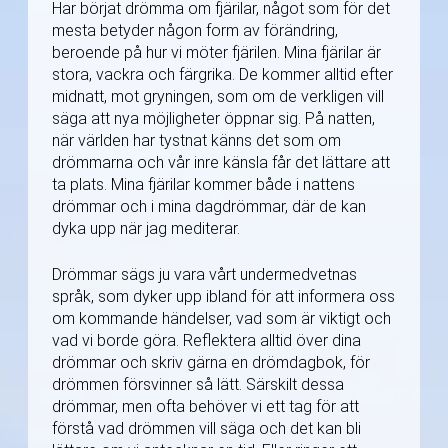
Har börjat drömma om fjärilar, något som för det
mesta betyder någon form av förändring,
beroende på hur vi möter fjärilen. Mina fjärilar är
stora, vackra och färgrika. De kommer alltid efter
midnatt, mot gryningen, som om de verkligen vill
säga att nya möjligheter öppnar sig. På natten,
när världen har tystnat känns det som om
drömmarna och vår inre känsla får det lättare att
ta plats. Mina fjärilar kommer både i nattens
drömmar och i mina dagdrömmar, där de kan
dyka upp när jag mediterar.
Drömmar sägs ju vara vårt undermedvetnas
språk, som dyker upp ibland för att informera oss
om kommande händelser, vad som är viktigt och
vad vi borde göra. Reflektera alltid över dina
drömmar och skriv gärna en drömdagbok, för
drömmen försvinner så lätt. Särskilt dessa
drömmar, men ofta behöver vi ett tag för att
förstå vad drömmen vill säga och det kan bli