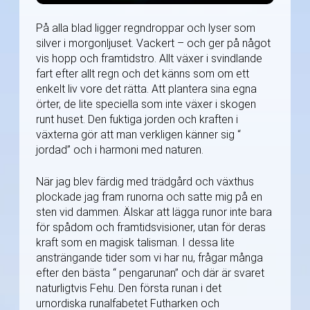
På alla blad ligger regndroppar och lyser som
silver i morgonljuset. Vackert – och ger på något
vis hopp och framtidstro. Allt växer i svindlande
fart efter allt regn och det känns som om ett
enkelt liv vore det rätta. Att plantera sina egna
örter, de lite speciella som inte växer i skogen
runt huset. Den fuktiga jorden och kraften i
växterna gör att man verkligen känner sig “
jordad” och i harmoni med naturen.
När jag blev färdig med trädgård och växthus
plockade jag fram runorna och satte mig på en
sten vid dammen. Älskar att lägga runor inte bara
för spådom och framtidsvisioner, utan för deras
kraft som en magisk talisman. I dessa lite
ansträngande tider som vi har nu, frågar många
efter den bästa “ pengarunan” och där är svaret
naturligtvis Fehu. Den första runan i det
urnordiska runalfabetet Futharken och