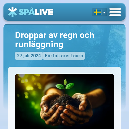
Droppar av regn och
runläggning
27 juli 2024
Författare: Laura