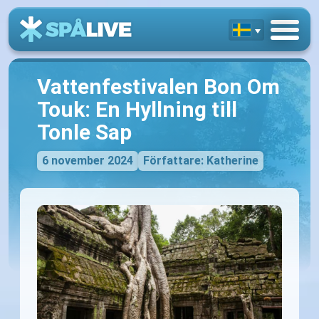
Vattenfestivalen Bon Om
Touk: En Hyllning till
Tonle Sap
6 november 2024
Författare: Katherine