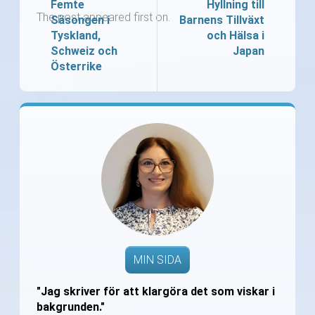
Femte
Hyllning till
The post appeared first on.
Säsongen i
Barnens Tillväxt
Tyskland,
och Hälsa i
Schweiz och
Japan
Österrike
MIN SIDA
"Jag skriver för att klargöra det som viskar i
bakgrunden."