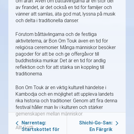
om äran. Även om båttävlingarna är en stor del
av firandet, är det också en tid för familjer och
vänner att samlas, äta god mat, lyssna på musik
och delta i traditionella danser.
Förutom båttävlingarna och de festliga
aktiviteterna, är Bon Om Touk även en tid för
religiösa ceremonier. Många människor besöker
pagoder för att be och ge offergåvor till
buddhistiska munkar. Det är en tid för andlig
reflektion och för att stärka sin koppling till
traditionerna.
Bon Om Touk är en viktig kulturell händelse i
Kambodja och en möjlighet att uppleva landets
rika historia och traditioner. Genom att fira denna
festival håller man liv i kulturen och stärker
gemenskapen mellan människor.
Narrentag:
Shichi-Go-San:
Allt Gott!
Startskottet för
En Färgrik