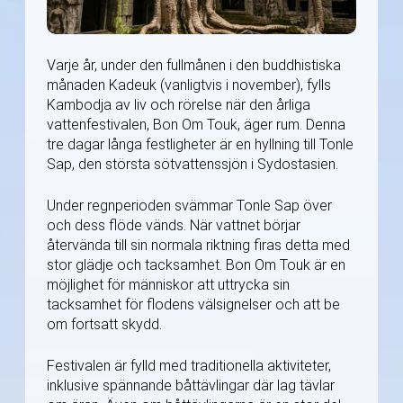
Varje år, under den fullmånen i den buddhistiska
månaden Kadeuk (vanligtvis i november), fylls
Kambodja av liv och rörelse när den årliga
vattenfestivalen, Bon Om Touk, äger rum. Denna
tre dagar långa festligheter är en hyllning till Tonle
Sap, den största sötvattenssjön i Sydostasien.
Under regnperioden svämmar Tonle Sap över
och dess flöde vänds. När vattnet börjar
återvända till sin normala riktning firas detta med
stor glädje och tacksamhet. Bon Om Touk är en
möjlighet för människor att uttrycka sin
tacksamhet för flodens välsignelser och att be
om fortsatt skydd.
Festivalen är fylld med traditionella aktiviteter,
inklusive spännande båttävlingar där lag tävlar