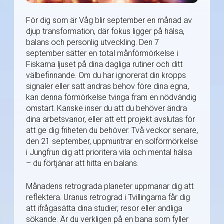
För dig som är Våg blir september en månad av
djup transformation, där fokus ligger på hälsa,
balans och personlig utveckling. Den 7
september sätter en total månförmörkelse i
Fiskarna ljuset på dina dagliga rutiner och ditt
välbefinnande. Om du har ignorerat din kropps
signaler eller satt andras behov före dina egna,
kan denna förmörkelse tvinga fram en nödvändig
omstart. Kanske inser du att du behöver ändra
dina arbetsvanor, eller att ett projekt avslutas för
att ge dig friheten du behöver. Två veckor senare,
den 21 september, uppmuntrar en solförmörkelse
i Jungfrun dig att prioritera vila och mental hälsa
– du förtjänar att hitta en balans.
Månadens retrograda planeter uppmanar dig att
reflektera. Uranus retrograd i Tvillingarna får dig
att ifrågasätta dina studier, resor eller andliga
sökande. Är du verkligen på en bana som fyller