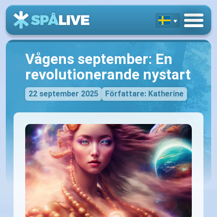
Vågens september: En
revolutionerande nystart
22 september 2025
Författare: Katherine