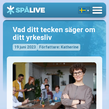
Vad ditt tecken säger om
ditt yrkesliv
19 juni 2023
Författare: Katherine