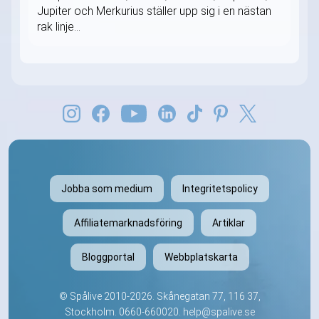
Jupiter och Merkurius ställer upp sig i en nästan
rak linje...
Jobba som medium
Integritetspolicy
Affiliatemarknadsföring
Artiklar
Bloggportal
Webbplatskarta
©
Spålive
2010-2026. Skånegatan 77, 116 37,
Stockholm.
0660-660020
.
help@spalive.se