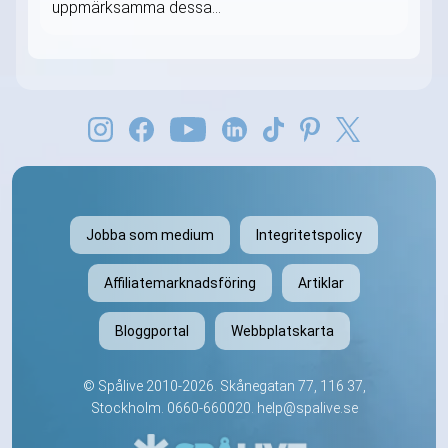
uppmärksamma dessa...
Jobba som medium
Integritetspolicy
Affiliatemarknadsföring
Artiklar
Bloggportal
Webbplatskarta
©
Spålive
2010-2026. Skånegatan 77, 116 37,
Stockholm.
0660-660020
.
help@spalive.se