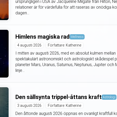
ursprungligen i USA av Jacqueline Milgate från Hilton,
relationer är för värdefulla för att raseras av onödiga k
dagen...
Himlens magiska rad
Wellness
4 augusti 2026
Författare: Katherine
I mitten av augusti 2026, med en absolut kulmen mellan d
spektakulärt astronomiskt och astrologiskt skådespel 
planeter Mars, Uranus, Saturnus, Neptunus, Jupiter och Me
linje...
Den sällsynta trippel-åttans kraft
Astrologi
3 augusti 2026
Författare: Katherine
Den åttonde augusti 2026 öppnas en ovanligt kraftfull k