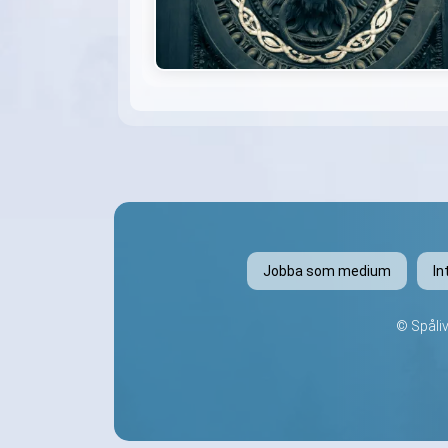
Jobba som medium
In
©
Spåli