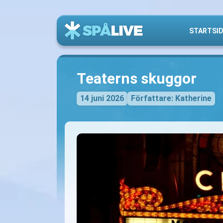
STARTSI
Teaterns skuggor
14 juni 2026
Författare: Katherine