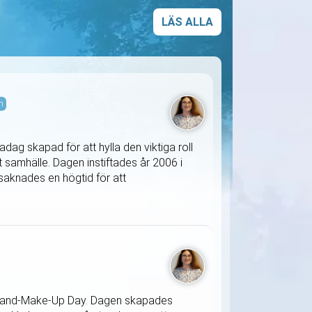
LÄS ALLA
m
ag skapad för att hylla den viktiga roll
samhälle. Dagen instiftades år 2006 i
knades en högtid för att
ss-and-Make-Up Day. Dagen skapades