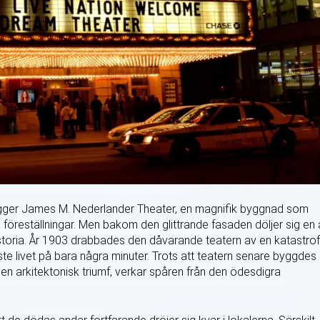
kt ligger James M. Nederlander Theater, en magnifik byggnad som
 föreställningar. Men bakom den glittrande fasaden döljer sig en
storia. År 1903 drabbades den dåvarande teatern av en katastrof
e livet på bara några minuter. Trots att teatern senare byggdes
 en arkitektonisk triumf, verkar spåren från den ödesdigra