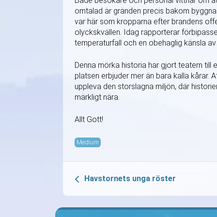
Både besökare och personal vittnar om att 
omtalad är gränden precis bakom byggnaden
var här som kropparna efter brandens offer
olyckskvällen. Idag rapporterar förbipasse
temperaturfall och en obehaglig känsla av 
Denna mörka historia har gjort teatern til
platsen erbjuder mer än bara kalla kårar. Att 
uppleva den storslagna miljön, där historie
märkligt nära.
Allt Gott!
Medium
Havstornets unga röster