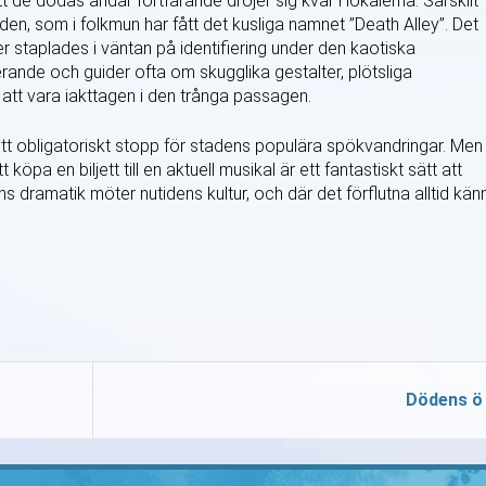
de dödas andar fortfarande dröjer sig kvar i lokalerna. Särskilt
, som i folkmun har fått det kusliga namnet ”Death Alley”. Det
 staplades i väntan på identifiering under den kaotiska
rande och guider ofta om skugglika gestalter, plötsliga
att vara iakttagen i den trånga passagen.
l ett obligatoriskt stopp för stadens populära spökvandringar. Men
köpa en biljett till en aktuell musikal är ett fantastiskt sätt att
ns dramatik möter nutidens kultur, och där det förflutna alltid kän
Dödens ö