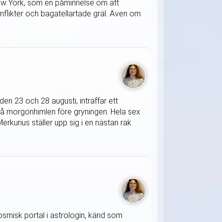
 New York, som en påminnelse om att
onflikter och bagatellartade gräl. Även om
en 23 och 28 augusti, inträffar ett
på morgonhimlen före gryningen. Hela sex
rkurius ställer upp sig i en nästan rak
osmisk portal i astrologin, känd som