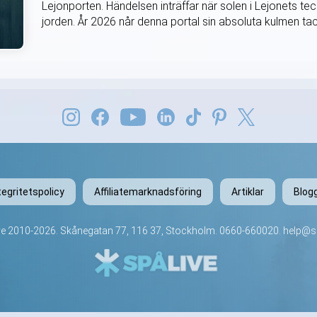
Lejonporten. Händelsen inträffar när solen i Lejonets tec
jorden. År 2026 når denna portal sin absoluta kulmen tac
tegritetspolicy
Affiliatemarknadsföring
Artiklar
Blog
ve
2010-2026. Skånegatan 77, 116 37, Stockholm.
0660-660020
.
help@sp