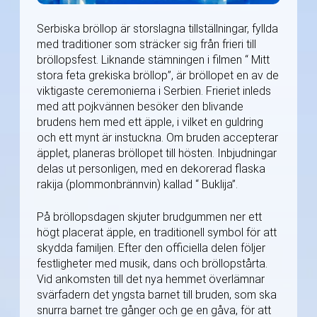
Serbiska bröllop är storslagna tillställningar, fyllda
med traditioner som sträcker sig från frieri till
bröllopsfest. Liknande stämningen i filmen “ Mitt
stora feta grekiska bröllop”, är bröllopet en av de
viktigaste ceremonierna i Serbien. Frieriet inleds
med att pojkvännen besöker den blivande
brudens hem med ett äpple, i vilket en guldring
och ett mynt är instuckna. Om bruden accepterar
äpplet, planeras bröllopet till hösten. Inbjudningar
delas ut personligen, med en dekorerad flaska
rakija (plommonbrännvin) kallad “ Buklija”.
På bröllopsdagen skjuter brudgummen ner ett
högt placerat äpple, en traditionell symbol för att
skydda familjen. Efter den officiella delen följer
festligheter med musik, dans och bröllopstårta.
Vid ankomsten till det nya hemmet överlämnar
svärfadern det yngsta barnet till bruden, som ska
snurra barnet tre gånger och ge en gåva, för att