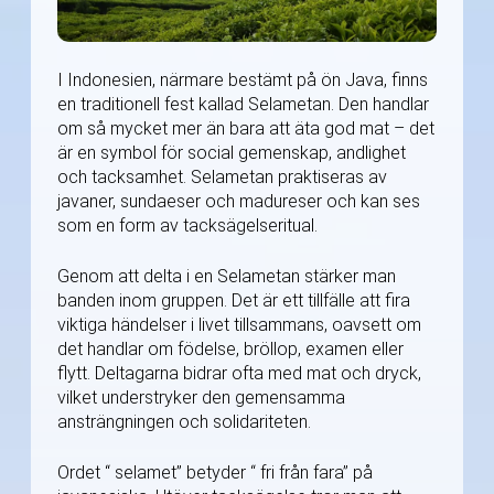
I Indonesien, närmare bestämt på ön Java, finns
en traditionell fest kallad Selametan. Den handlar
om så mycket mer än bara att äta god mat – det
är en symbol för social gemenskap, andlighet
och tacksamhet. Selametan praktiseras av
javaner, sundaeser och madureser och kan ses
som en form av tacksägelseritual.
Genom att delta i en Selametan stärker man
banden inom gruppen. Det är ett tillfälle att fira
viktiga händelser i livet tillsammans, oavsett om
det handlar om födelse, bröllop, examen eller
flytt. Deltagarna bidrar ofta med mat och dryck,
vilket understryker den gemensamma
ansträngningen och solidariteten.
Ordet “ selamet” betyder “ fri från fara” på