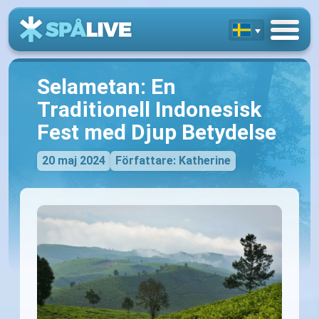
Selametan: En
Traditionell Indonesisk
Fest med Djup Betydelse
20 maj 2024
Författare: Katherine