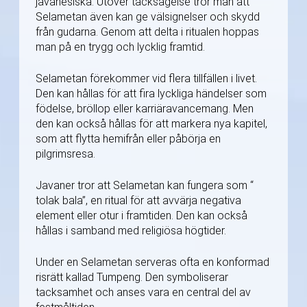
javanesiska. Utöver tacksägelse tror man att
Selametan även kan ge välsignelser och skydd
från gudarna. Genom att delta i ritualen hoppas
man på en trygg och lycklig framtid.
Selametan förekommer vid flera tillfällen i livet.
Den kan hållas för att fira lyckliga händelser som
födelse, bröllop eller karriäravancemang. Men
den kan också hållas för att markera nya kapitel,
som att flytta hemifrån eller påbörja en
pilgrimsresa.
Javaner tror att Selametan kan fungera som “
tolak bala”, en ritual för att avvärja negativa
element eller otur i framtiden. Den kan också
hållas i samband med religiösa högtider.
Under en Selametan serveras ofta en konformad
risrätt kallad Tumpeng. Den symboliserar
tacksamhet och anses vara en central del av