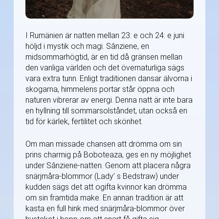
I Rumänien är natten mellan 23: e och 24: e juni
höljd i mystik och magi. Sânziene, en
midsommarhögtid, är en tid då gränsen mellan
den vanliga världen och det övernaturliga sägs
vara extra tunn. Enligt traditionen dansar älvorna i
skogarna, himmelens portar står öppna och
naturen vibrerar av energi. Denna natt är inte bara
en hyllning till sommarsolståndet, utan också en
tid för kärlek, fertilitet och skönhet.
Om man missade chansen att drömma om sin
prins charmig på Boboteaza, ges en ny möjlighet
under Sânziene-natten. Genom att placera några
snärjmåra-blommor (Lady’ s Bedstraw) under
kudden sägs det att ogifta kvinnor kan drömma
om sin framtida make. En annan tradition är att
kasta en full hink med snärjmåra-blommor över