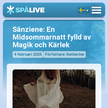
Sânziene: En
Midsommarnatt fylld av
Magik och Kärlek
4 februari 2025
Författare: Katherine