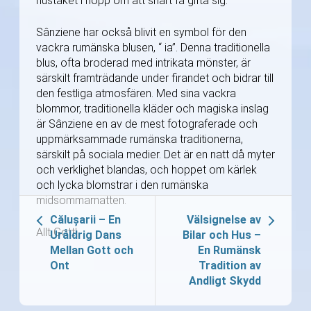
hustaket i hopp om att snart få gifta sig.
Sânziene har också blivit en symbol för den
vackra rumänska blusen, “ ia”. Denna traditionella
blus, ofta broderad med intrikata mönster, är
särskilt framträdande under firandet och bidrar till
den festliga atmosfären. Med sina vackra
blommor, traditionella kläder och magiska inslag
är Sânziene en av de mest fotograferade och
uppmärksammade rumänska traditionerna,
särskilt på sociala medier. Det är en natt då myter
och verklighet blandas, och hoppet om kärlek
och lycka blomstrar i den rumänska
midsommarnatten.
Călușarii – En
Välsignelse av
Allt Gott!
Uråldrig Dans
Bilar och Hus –
Mellan Gott och
En Rumänsk
Ont
Tradition av
Andligt Skydd