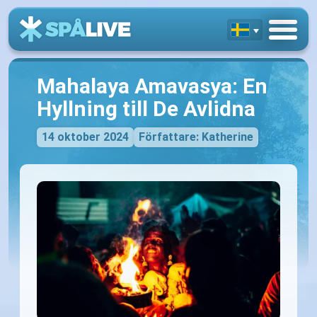
Mahalaya Amavasya: En
Hyllning till De Avlidna
14 oktober 2024
Författare: Katherine