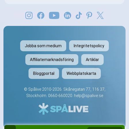
Jobba som medium
Integritetspolicy
Affiliatemarknadsföring
Artiklar
Bloggportal
Webbplatskarta
©
Spålive
2010-2026. Skånegatan 77, 116 37,
Stockholm.
0660-660020
.
help@spalive.se