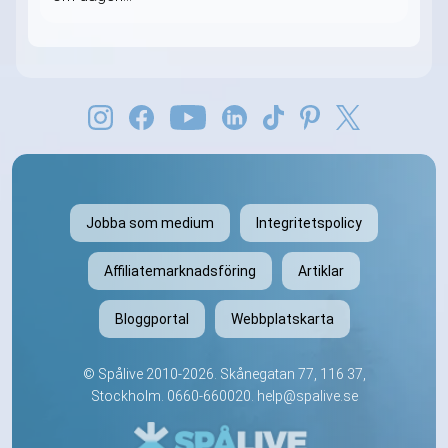
Jobba som medium
Integritetspolicy
Affiliatemarknadsföring
Artiklar
Bloggportal
Webbplatskarta
©
Spålive
2010-2026. Skånegatan 77, 116 37,
Stockholm.
0660-660020
.
help@spalive.se