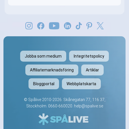
Jobba som medium
Integritetspolicy
Affiliatemarknadsföring
Artiklar
Bloggportal
Webbplatskarta
©
Spålive
2010-2026. Skånegatan 77, 116 37,
Stockholm.
0660-660020
.
help@spalive.se