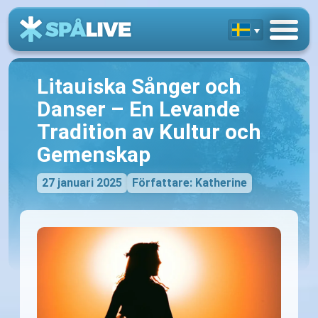
Litauiska Sånger och
Danser – En Levande
Tradition av Kultur och
Gemenskap
27 januari 2025
Författare: Katherine