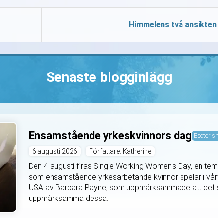
Himmelens två ansikten
Senaste blogginlägg
Ensamstående yrkeskvinnors dag
Esoteris
6 augusti 2026
Författare: Katherine
Den 4 augusti firas Single Working Women's Day, en temad
som ensamstående yrkesarbetande kvinnor spelar i vårt 
USA av Barbara Payne, som uppmärksammade att det sa
uppmärksamma dessa...