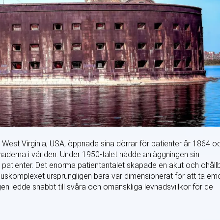
 West Virginia, USA, öppnade sina dörrar för patienter år 1864 o
aderna i världen. Under 1950-talet nådde anläggningen sin
patienter. Det enorma patientantalet skapade en akut och ohåll
uskomplexet ursprungligen bara var dimensionerat för att ta em
n ledde snabbt till svåra och omänskliga levnadsvillkor för de