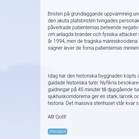
Bristen på grundläggande uppvärmning unde
den akuta platsbristen tvingades personale
påverkade patienternas beteende negativt
om anlagda bränder och fysiska attacker m
år 1994, men de tragiska människoödena h
sägner lever de forna patienternas minnen
Idag har den historiska byggnaden köpts 
guidade historiska turer. Nyfikna besökare 
guidningar på 45 minuter till djupgående tu
sjukhuskorridorerna ger en stark, lärorik o
historia. Det massiva stenhuset står kvar
Allt Gott!
Alternativt