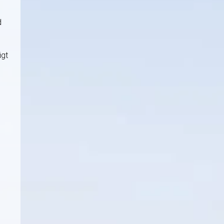
d
igt