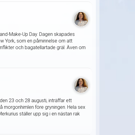
ss-and-Make-Up Day. Dagen skapades
 New York, som en påminnelse om att
onflikter och bagatellartade gräl. Även om
en 23 och 28 augusti, inträffar ett
på morgonhimlen före gryningen. Hela sex
rkurius ställer upp sig i en nästan rak