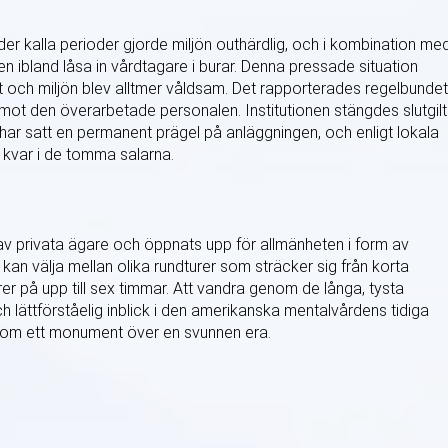
r kalla perioder gjorde miljön outhärdlig, och i kombination me
n ibland låsa in vårdtagare i burar. Denna pressade situation
 och miljön blev alltmer våldsam. Det rapporterades regelbundet
ot den överarbetade personalen. Institutionen stängdes slutgilt
ar satt en permanent prägel på anläggningen, och enligt lokala
 kvar i de tomma salarna.
av privata ägare och öppnats upp för allmänheten i form av
kan välja mellan olika rundturer som sträcker sig från korta
rer på upp till sex timmar. Att vandra genom de långa, tysta
ch lättförståelig inblick i den amerikanska mentalvårdens tidiga
 som ett monument över en svunnen era.