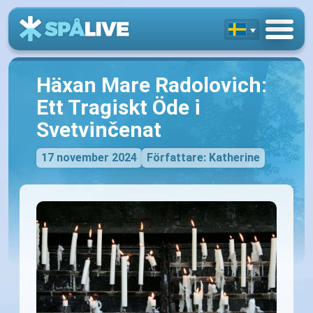
Häxan Mare Radolovich:
Ett Tragiskt Öde i
Svetvinčenat
17 november 2024
Författare: Katherine