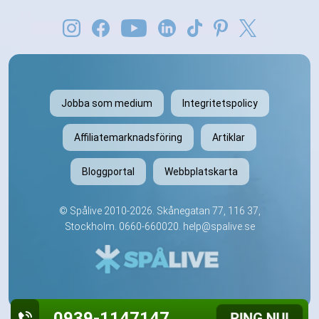
Jobba som medium
Integritetspolicy
Affiliatemarknadsföring
Artiklar
Bloggportal
Webbplatskarta
©
Spålive
2010-2026. Skånegatan 77, 116 37,
Stockholm.
0660-660020
.
help@spalive.se
0939-1147147
RING NU!