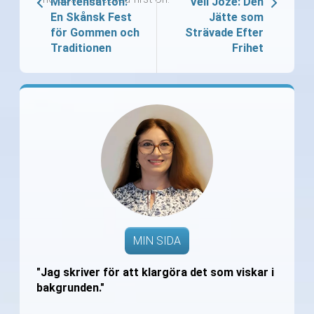
Mårtensafton:
Veli Jože: Den
En Skånsk Fest
Jätte som
för Gommen och
Strävade Efter
Traditionen
Frihet
MIN SIDA
"Jag skriver för att klargöra det som viskar i
bakgrunden."