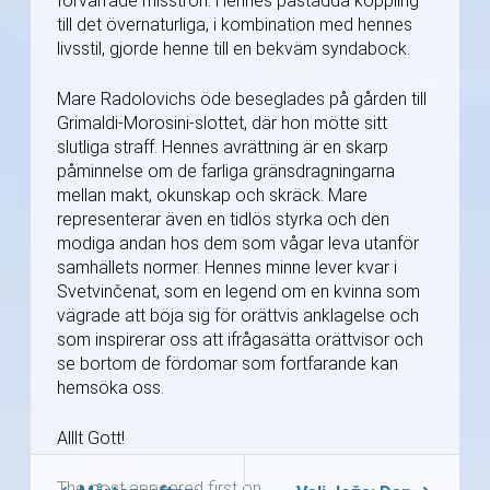
förvärrade misstron. Hennes påstådda koppling
till det övernaturliga, i kombination med hennes
livsstil, gjorde henne till en bekväm syndabock.
Mare Radolovichs öde beseglades på gården till
Grimaldi-Morosini-slottet, där hon mötte sitt
slutliga straff. Hennes avrättning är en skarp
påminnelse om de farliga gränsdragningarna
mellan makt, okunskap och skräck. Mare
representerar även en tidlös styrka och den
modiga andan hos dem som vågar leva utanför
samhällets normer. Hennes minne lever kvar i
Svetvinčenat, som en legend om en kvinna som
vägrade att böja sig för orättvis anklagelse och
som inspirerar oss att ifrågasätta orättvisor och
se bortom de fördomar som fortfarande kan
hemsöka oss.
Alllt Gott!
The post appeared first on.