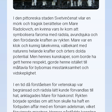
I den pittoreska staden Svetvinčenat vilar en
mörk och tragisk berättelse om Mare
Radolovich, en kvinna vars liv kom att
symbolisera farorna med rädsla, avundsjuka och
den förödande kraften av rykten. Mare var en
klok och kunnig läkekvinna, välbekant med
naturens helande krafter och örters dolda
potential. Men hennes kunskaper, som borde ha
gett henne respekt, gjorde henne istället till
måltavla för bybornas misstänksamhet och
vidskeplighet.
I en tid då förståelsen för vetenskap var
begränsad och rädsla lätt kunde förvandlas till
hat, anklagades Mare för häxkonst. Rykten
började spridas om att hon skulle ha haft en
förbjuden affär med en förnäm adelsman, vilket