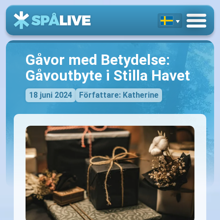
Gåvor med Betydelse:
Gåvoutbyte i Stilla Havet
18 juni 2024
Författare: Katherine