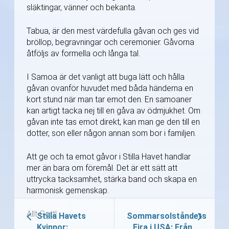
släktingar, vänner och bekanta.
Tabua, är den mest värdefulla gåvan och ges vid
bröllop, begravningar och ceremonier. Gåvorna
åtföljs av formella och långa tal.
I Samoa är det vanligt att buga lätt och hålla
gåvan ovanför huvudet med båda händerna en
kort stund när man tar emot den. En samoaner
kan artigt tacka nej till en gåva av ödmjukhet. Om
gåvan inte tas emot direkt, kan man ge den till en
dotter, son eller någon annan som bor i familjen.
Att ge och ta emot gåvor i Stilla Havet handlar
mer än bara om föremål. Det är ett sätt att
uttrycka tacksamhet, stärka band och skapa en
harmonisk gemenskap.
Allt Gott!
Stilla Havets
Sommarsolståndets
Kvinnor:
Fira i USA: Från