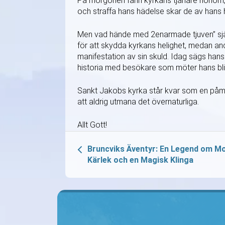
På morgonen fann kyrkans tjänare honom, fo
och straffa hans hädelse skar de av hans
Men vad hände med 2enarmade tjuven” själv? 
för att skydda kyrkans helighet, medan andr
manifestation av sin skuld. Idag sägs hans
historia med besökare som möter hans bl
Sankt Jakobs kyrka står kvar som en påmi
att aldrig utmana det övernaturliga.
Allt Gott!
Bruncviks Äventyr: En Legend om Mo
Kärlek och en Magisk Klinga