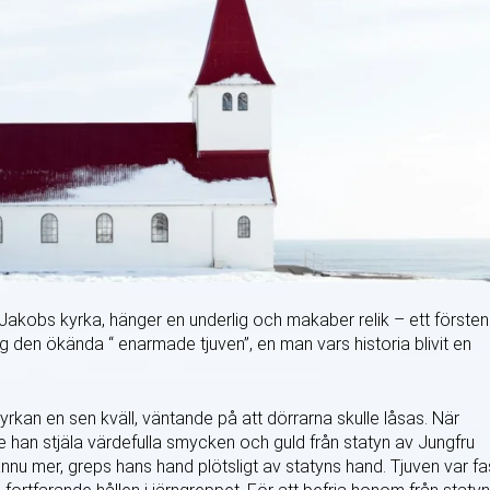
t Jakobs kyrka, hänger en underlig och makaber relik – ett försten
g den ökända “ enarmade tjuven”, en man vars historia blivit en
yrkan en sen kväll, väntande på att dörrarna skulle låsas. När
e han stjäla värdefulla smycken och guld från statyn av Jungfru
ännu mer, greps hans hand plötsligt av statyns hand. Tjuven var fa