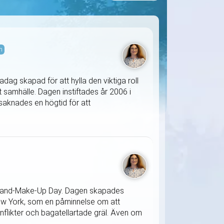
m
ag skapad för att hylla den viktiga roll
samhälle. Dagen instiftades år 2006 i
knades en högtid för att
ss-and-Make-Up Day. Dagen skapades
 New York, som en påminnelse om att
onflikter och bagatellartade gräl. Även om