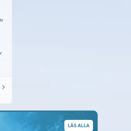
iv
v
LÄS ALLA