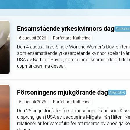
Ensamstående yrkeskvinnors dag
Esoteris
6 augusti 2026
Författare: Katherine
Den 4 augusti firas Single Working Women's Day, en temad
som ensamstående yrkesarbetande kvinnor spelar i vårt 
USA av Barbara Payne, som uppmärksammade att det sa
uppmärksamma dessa...
Försoningens mjukgörande dag
Alternativt
5 augusti 2026
Författare: Katherine
Den 25 augusti infaller försoningsdagen, känd som Ki
ursprungligen i USA av Jacqueline Milgate från Hilton,
relationer är för värdefulla för att raseras av onödiga k
dagen...