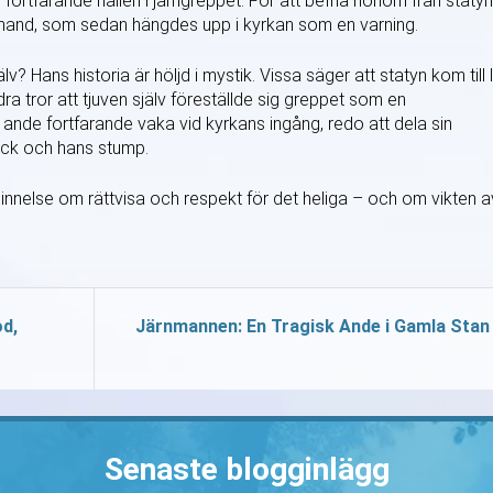
rtfarande hållen i järngreppet. För att befria honom från statyn
 hand, som sedan hängdes upp i kyrkan som en varning.
Hans historia är höljd i mystik. Vissa säger att statyn kom till l
a tror att tjuven själv föreställde sig greppet som en
 ande fortfarande vaka vid kyrkans ingång, redo att dela sin
ick och hans stump.
nnelse om rättvisa och respekt för det heliga – och om vikten a
d,
Järnmannen: En Tragisk Ande i Gamla Stan
Senaste blogginlägg