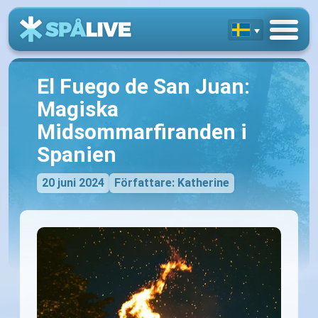
El Fuego de San Juan:
Magiska
Midsommarfiranden i
Spanien
20 juni 2024
Författare: Katherine