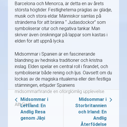
Barcelona och Menorca, är detta en av årets
största högtider. Festligheterna präglas av glädje,
musik och stora eldar. Människor samlas på
stränderna för att bränna “ Judasdockor” som
symboliserar otur och negativa tankar. Man
skriver även önskningar på lappar som kastas i
elden för att uppnå lycka.
Midsommar i Spanien är en fascinerande
blandning av hedniska traditioner och kristna
inslag. Elden spelar en central roll i firandet, och
symboliserar både rening och ljus. Oavsett om du
lockas av de magiska ritualerna eller den festliga
stämningen, erbjuder Spaniens
midsommarfirande en oförglömlig upplevelse.
Midsommar i
Midsommar i
Allt Gott!
Lettland: En
Storbritannien
Andlig Resa
och Irland: En
genom Jāņi
Andlig
Återfödelse