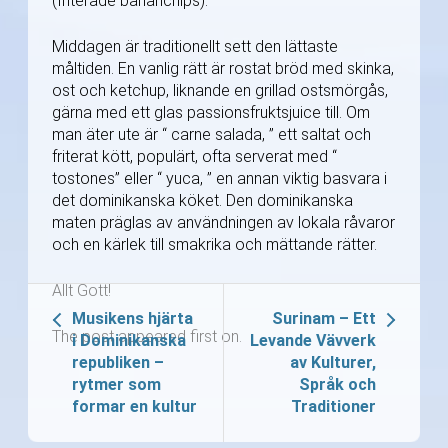
(friterade bananchips).
Middagen är traditionellt sett den lättaste
måltiden. En vanlig rätt är rostat bröd med skinka,
ost och ketchup, liknande en grillad ostsmörgås,
gärna med ett glas passionsfruktsjuice till. Om
man äter ute är “ carne salada, ” ett saltat och
friterat kött, populärt, ofta serverat med “
tostones” eller “ yuca, ” en annan viktig basvara i
det dominikanska köket. Den dominikanska
maten präglas av användningen av lokala råvaror
och en kärlek till smakrika och mättande rätter.
Allt Gott!
Musikens hjärta
Surinam – Ett
The post appeared first on.
i Dominikanska
Levande Vävverk
republiken –
av Kulturer,
rytmer som
Språk och
formar en kultur
Traditioner