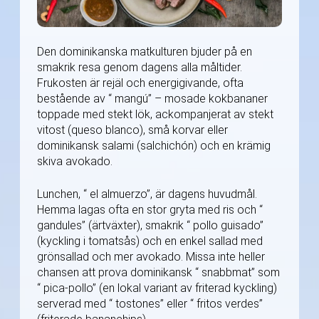
Den dominikanska matkulturen bjuder på en
smakrik resa genom dagens alla måltider.
Frukosten är rejäl och energigivande, ofta
bestående av “ mangú” – mosade kokbananer
toppade med stekt lök, ackompanjerat av stekt
vitost (queso blanco), små korvar eller
dominikansk salami (salchichón) och en krämig
skiva avokado.
Lunchen, “ el almuerzo”, är dagens huvudmål.
Hemma lagas ofta en stor gryta med ris och “
gandules” (ärtväxter), smakrik “ pollo guisado”
(kyckling i tomatsås) och en enkel sallad med
grönsallad och mer avokado. Missa inte heller
chansen att prova dominikansk “ snabbmat” som
“ pica-pollo” (en lokal variant av friterad kyckling)
serverad med “ tostones” eller “ fritos verdes”