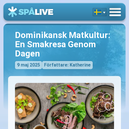
Dominikansk Matkultur:
En Smakresa Genom
Dagen
9 maj 2025
Författare: Katherine