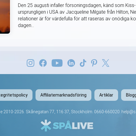
Den 25 augusti infaller försoningsdagen, känd som Ki
ursprungligen i USA av Jacqueline Milgate från Hilton,
relationer är för värdefulla för att raseras av onödiga k
dagen...
tegritetspolicy
Affiliatemarknadsföring
Artiklar
Blog
ve
2010-2026. Skånegatan 77, 116 37, Stockholm.
0660-660020
.
help@sp