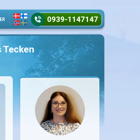
0939-1147147
ER
s Tecken