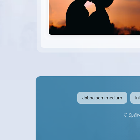
Jobba som medium
In
©
Spåli