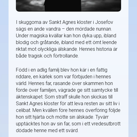
I skuggorna av Sankt Agnes kloster i Josefov
sägs en ande vandra – den mördade nunnan.
Under magiska kvällar kan hon dyka upp, ibland
blodig och gråtande, ibland med ett ömt leende
riktat mot olyckliga älskande. Hennes historia är
både tragisk och förtrollande.
Född i en adlig familj blev hon kär i en fattig
riddare, en kärlek som var förbjuden i hennes
värld. Hennes far, rasande över skammen hon
förde över familjen, vägrade ge sitt samtycke till
äktenskapet. Som straff skulle hon skickas till
Sankt Agnes kloster för att leva resten av sitt liv i
celibat. Men kvällen före hennes överföring följde
hon sitt hjärta och mötte sin älskade. Tyvärr
upptäcktes hon av sin far, som i ett vredesutbrott
dödade henne med ett svärd.