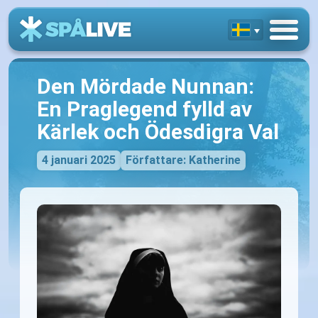
Den Mördade Nunnan:
En Praglegend fylld av
Kärlek och Ödesdigra Val
4 januari 2025
Författare: Katherine