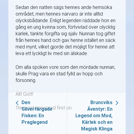
Sedan den natten sägs hennes ande hemsöka
området, men hennes närvaro är inte alltid
olycksbådande. Enligt legenden räddade hon en
gång en ung kvinna som, förtvivlad över olycklig
kärlek, tänkte förgifta sig själv. Nunnan tog giftet
från hennes hand och gav henne istället en säck
med mynt, vilket gjorde det möjligt för henne att
leva ett lyckligt liv med sin älskade.
Om alla spöken vore som den mördade nunnan,
skulle Prag vara en stad fylld av hopp och
försoning.
Allt Gott!
Den
Bruncviks
The post appeared first on.
Silverfärgade
Äventyr: En
Fisken: En
Legend om Mod,
Praglegend
Kärlek och en
Magisk Klinga