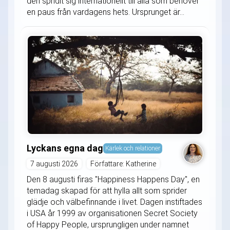
den spridit sig internationellt till alla som behöver
en paus från vardagens hets. Ursprunget är...
Lyckans egna dag
Kärlek och relationer
7 augusti 2026
Författare: Katherine
Den 8 augusti firas "Happiness Happens Day", en
temadag skapad för att hylla allt som sprider
glädje och välbefinnande i livet. Dagen instiftades
i USA år 1999 av organisationen Secret Society
of Happy People, ursprungligen under namnet