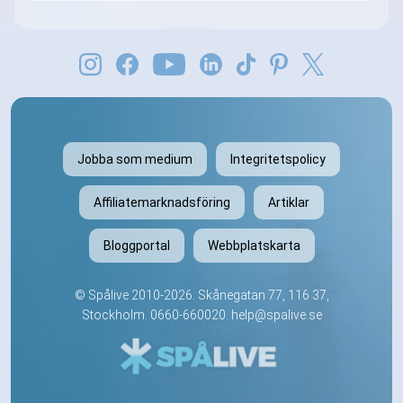
Jobba som medium
Integritetspolicy
Affiliatemarknadsföring
Artiklar
Bloggportal
Webbplatskarta
©
Spålive
2010-2026. Skånegatan 77, 116 37,
Stockholm.
0660-660020
.
help@spalive.se