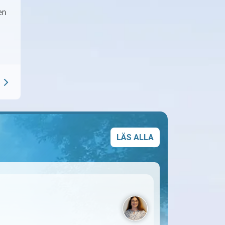
en
LÄS ALLA