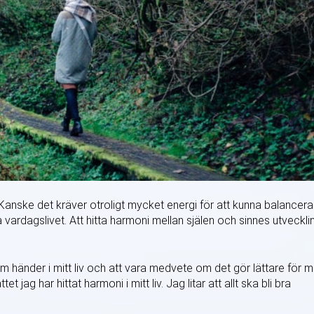
tt. Kanske det kräver otroligt mycket energi för att kunna balancera
vardagslivet. Att hitta harmoni mellan själen och sinnes utveckli
som händer i mitt liv och att vara medvete om det gör lättare för m
 jag har hittat harmoni i mitt liv. Jag litar att allt ska bli bra