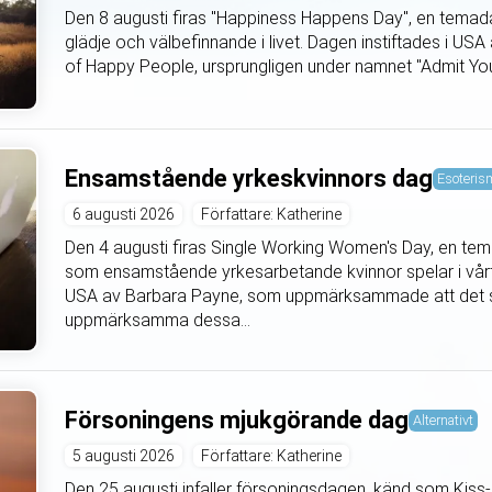
Den 8 augusti firas "Happiness Happens Day", en temadag
glädje och välbefinnande i livet. Dagen instiftades i US
of Happy People, ursprungligen under namnet "Admit You’
Ensamstående yrkeskvinnors dag
Esoteris
6 augusti 2026
Författare: Katherine
Den 4 augusti firas Single Working Women's Day, en temad
som ensamstående yrkesarbetande kvinnor spelar i vårt 
USA av Barbara Payne, som uppmärksammade att det sa
uppmärksamma dessa...
Försoningens mjukgörande dag
Alternativt
5 augusti 2026
Författare: Katherine
Den 25 augusti infaller försoningsdagen, känd som Ki