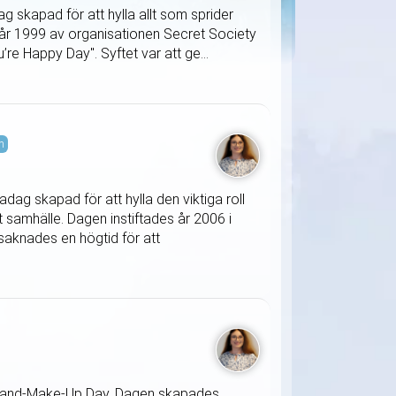
 skapad för att hylla allt som sprider
A år 1999 av organisationen Secret Society
re Happy Day". Syftet var att ge...
m
ag skapad för att hylla den viktiga roll
samhälle. Dagen instiftades år 2006 i
knades en högtid för att
ss-and-Make-Up Day. Dagen skapades