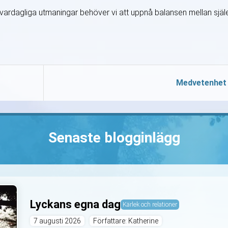
ets vardagliga utmaningar behöver vi att uppnå balansen mellan själ
Medvetenhet
Senaste blogginlägg
Lyckans egna dag
Kärlek och relationer
7 augusti 2026
Författare: Katherine