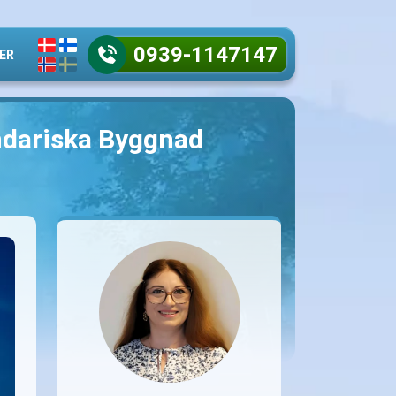
0939-1147147
ER
endariska Byggnad