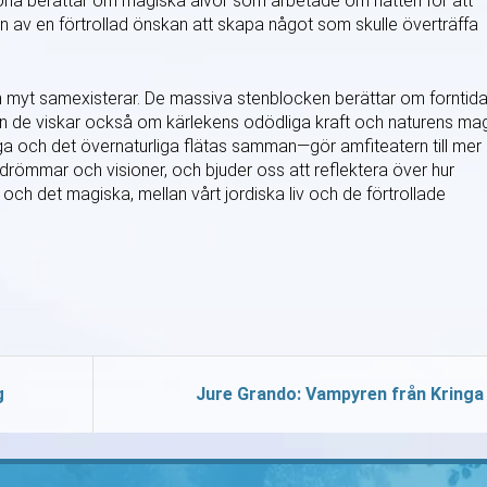
istoria berättar om magiska älvor som arbetade om natten för att
 av en förtrollad önskan att skapa något som skulle överträffa
och myt samexisterar. De massiva stenblocken berättar om forntid
en de viskar också om kärlekens odödliga kraft och naturens mag
a och det övernaturliga flätas samman—gör amfiteatern till mer
r drömmar och visioner, och bjuder oss att reflektera över hur
och det magiska, mellan vårt jordiska liv och de förtrollade
g
Jure Grando: Vampyren från Kringa