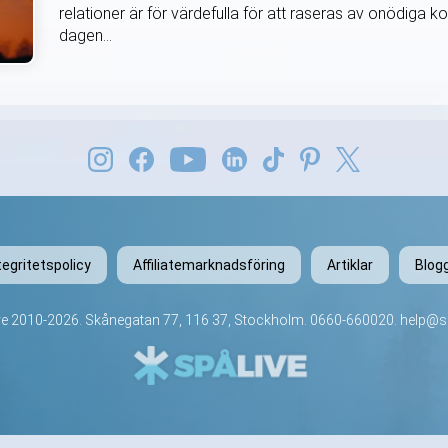
relationer är för värdefulla för att raseras av onödiga k
dagen...
tegritetspolicy
Affiliatemarknadsföring
Artiklar
Blog
ve
2010-2026. Skånegatan 77, 116 37, Stockholm.
0660-660020
.
help@sp