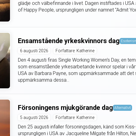
glädje och välbefinnande i livet. Dagen instiftades i US
of Happy People, ursprungligen under namnet "Admit You’
Ensamstående yrkeskvinnors dag
Esoteris
6 augusti 2026
Författare: Katherine
Den 4 augusti firas Single Working Women's Day, en temad
som ensamstående yrkesarbetande kvinnor spelar i vårt 
USA av Barbara Payne, som uppmärksammade att det sa
uppmärksamma dessa...
Försoningens mjukgörande dag
Alternativt
5 augusti 2026
Författare: Katherine
Den 25 augusti infaller försoningsdagen, känd som Ki
ursprungligen i USA av Jacqueline Milgate från Hilton,