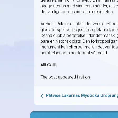
deras kärlek vid liv för evigt. En annan h
bygga arenan med sina egna händer, driven
det vanliga och inspirera mänskligheten.
Arenan i Pula är en plats där verklighet 
gladiatorspel och kejserliga spektakel, m
Denna dubbla berättelse—där det mänsklig
bara en historisk plats. Den förkroppsliga
monument kan bli broar mellan det vanliga 
berättelser som har format vår värld.
Allt Gott!
The post appeared first on.
Plitvice Lakarnas Mystiska Ursprun