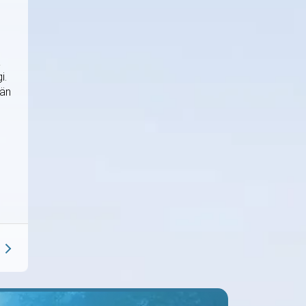
a
i.
 än