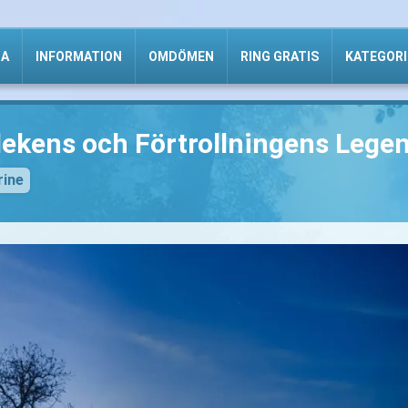
DA
INFORMATION
OMDÖMEN
RING GRATIS
KATEGORI
rlekens och Förtrollningens Leg
rine