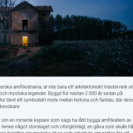
rska amfiteatrarna, är inte bara ett arkitektoniskt mästerverk u
och mystiska legender. Byggd för nästan 2 000 år sedan på
ur blivit ett symboliskt möte mellan historia och fantasi, där des
r besökare.
 om en romersk kejsare som sägs ha låtit bygga amfiteatern av
e ge henne något storslaget och oförglömligt, en gåva som skulle hå