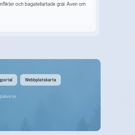
onflikter och bagatellartade gräl. Även om
gportal
Webbplatskarta
alive.se