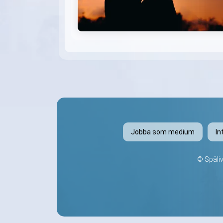
Jobba som medium
In
©
Spåli