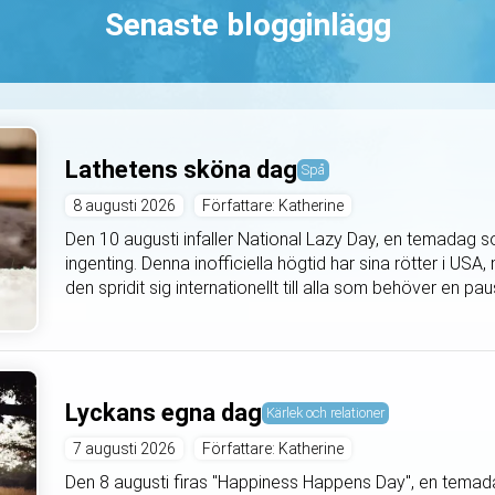
Senaste blogginlägg
Lathetens sköna dag
Spå
8 augusti 2026
Författare: Katherine
Den 10 augusti infaller National Lazy Day, en temadag s
ingenting. Denna inofficiella högtid har sina rötter i U
den spridit sig internationellt till alla som behöver en pa
Lyckans egna dag
Kärlek och relationer
7 augusti 2026
Författare: Katherine
Den 8 augusti firas "Happiness Happens Day", en temadag