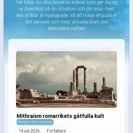
Här hittar du våra läsvärda artiklar som ger dig en
ny överblick på din situation och din resa i livet.
Alla artiklar är nyskapade, så att vi kan erbjuda er
det senaste och mest aktuella inom den
alternativa världen
Mithraism romarrikets gåtfulla kult
Religion och mytologi
14 juli 2026
Författare: