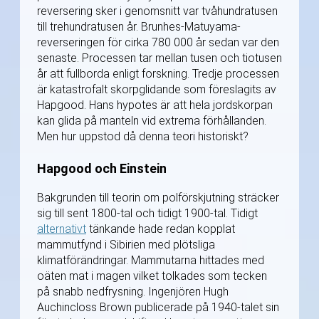
reversering sker i genomsnitt var tvåhundratusen
till trehundratusen år. Brunhes-Matuyama-
reverseringen för cirka 780 000 år sedan var den
senaste. Processen tar mellan tusen och tiotusen
år att fullborda enligt forskning. Tredje processen
är katastrofalt skorpglidande som föreslagits av
Hapgood. Hans hypotes är att hela jordskorpan
kan glida på manteln vid extrema förhållanden.
Men hur uppstod då denna teori historiskt?
Hapgood och Einstein
Bakgrunden till teorin om polförskjutning sträcker
sig till sent 1800-tal och tidigt 1900-tal. Tidigt
alternativt
tänkande hade redan kopplat
mammutfynd i Sibirien med plötsliga
klimatförändringar. Mammutarna hittades med
oäten mat i magen vilket tolkades som tecken
på snabb nedfrysning. Ingenjören Hugh
Auchincloss Brown publicerade på 1940-talet sin