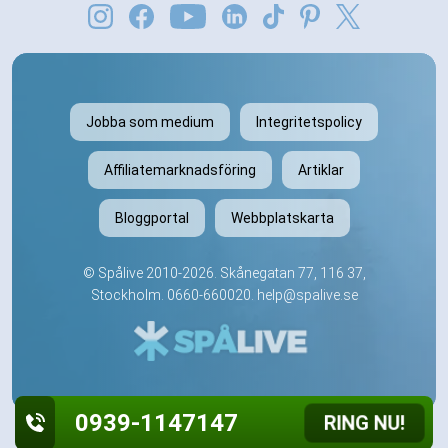
Jobba som medium
Integritetspolicy
Affiliatemarknadsföring
Artiklar
Bloggportal
Webbplatskarta
©
Spålive
2010-2026. Skånegatan 77, 116 37,
Stockholm.
0660-660020
.
help@spalive.se
0939-1147147
RING NU!