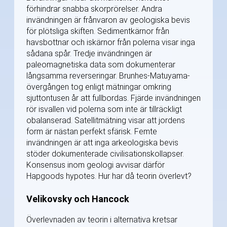
förhindrar snabba skorprörelser. Andra
invändningen är frånvaron av geologiska bevis
för plötsliga skiften. Sedimentkärnor från
havsbottnar och iskärnor från polerna visar inga
sådana spår. Tredje invändningen är
paleomagnetiska data som dokumenterar
långsamma reverseringar. Brunhes-Matuyama-
övergången tog enligt mätningar omkring
sjuttontusen år att fullbordas. Fjärde invändningen
rör isvallen vid polerna som inte är tillräckligt
obalanserad. Satellitmätning visar att jordens
form är nästan perfekt sfärisk. Femte
invändningen är att inga arkeologiska bevis
stöder dokumenterade civilisationskollapser.
Konsensus inom geologi avvisar därför
Hapgoods hypotes. Hur har då teorin överlevt?
Velikovsky och Hancock
Överlevnaden av teorin i alternativa kretsar