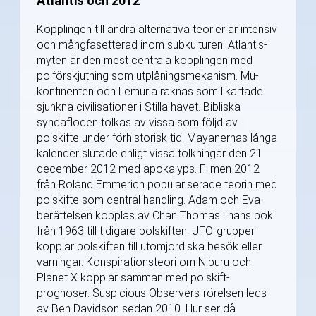
Atlantis och 2012
Kopplingen till andra alternativa teorier är intensiv
och mångfasetterad inom subkulturen. Atlantis-
myten är den mest centrala kopplingen med
polförskjutning som utplåningsmekanism. Mu-
kontinenten och Lemuria räknas som likartade
sjunkna civilisationer i Stilla havet. Bibliska
syndafloden tolkas av vissa som följd av
polskifte under förhistorisk tid. Mayanernas långa
kalender slutade enligt vissa tolkningar den 21
december 2012 med apokalyps. Filmen 2012
från Roland Emmerich populariserade teorin med
polskifte som central handling. Adam och Eva-
berättelsen kopplas av Chan Thomas i hans bok
från 1963 till tidigare polskiften. UFO-grupper
kopplar polskiften till utomjordiska besök eller
varningar. Konspirationsteori om Niburu och
Planet X kopplar samman med polskift-
prognoser. Suspicious Observers-rörelsen leds
av Ben Davidson sedan 2010. Hur ser då