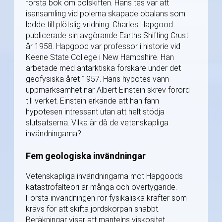
första bok om polskiften. Hans tes var att
isansamling vid polerna skapade obalans som
ledde till plötslig vridning. Charles Hapgood
publicerade sin avgörande Earths Shifting Crust
år 1958. Hapgood var professor i historie vid
Keene State College i New Hampshire. Han
arbetade med antarktiska forskare under det
geofysiska året 1957. Hans hypotes vann
uppmärksamhet när Albert Einstein skrev förord
till verket. Einstein erkände att han fann
hypotesen intressant utan att helt stödja
slutsatserna. Vilka är då de vetenskapliga
invändningarna?
Fem geologiska invändningar
Vetenskapliga invändningarna mot Hapgoods
katastrofalteori är många och övertygande.
Första invändningen rör fysikaliska krafter som
krävs för att skifta jordskorpan snabbt.
Beräkningar visar att mantelns viskositet