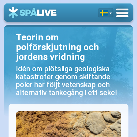
Teorin om
polförskjutning och
jordens vridning
Idén om plötsliga geologiska
katastrofer genom skiftande
poler har följt vetenskap och
alternativ tankegång i ett sekel