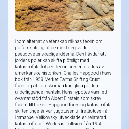
Inom alternativ vetenskap räknas teorin om
polförskjutning till de mest seglivade
pseudovetenskapliga idéerna. Den hävdar att
jordens poler kan skifta plötsligt med
katastrofala följder. Teorin presenterades av
amerikanske historikern Charles Hapgood i hans
bok från 1958. Verket Earths Shifting Crust
föreslog att jordskorpan kan glida på den
underliggande manteln. Hans hypotes vann ett
oväntat stöd från Albert Einstein som skrev
förord till boken. Hapgood föreslog katastrofala
skiften ungefär var tjugotusen till trettiotusen år.
Immanuel Velikovsky utvecklade en relaterad
katastrofteori i Worlds in Collision från 1950.