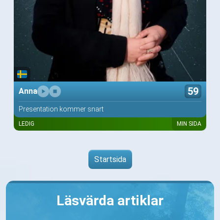
59
Anna
Presentation kommer snart
LEDIG
MIN SIDA
Startsida
Läsvärda artiklar