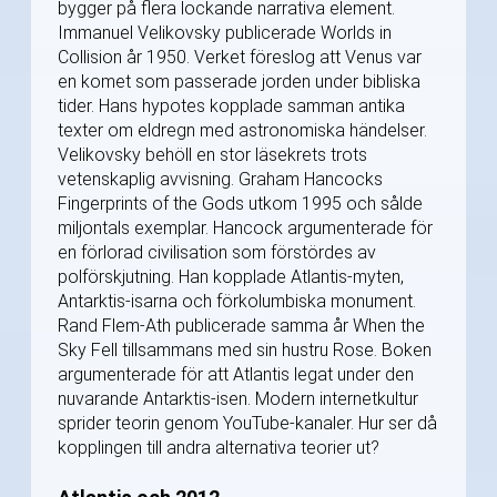
bygger på flera lockande narrativa element.
Immanuel Velikovsky publicerade Worlds in
Collision år 1950. Verket föreslog att Venus var
en komet som passerade jorden under bibliska
tider. Hans hypotes kopplade samman antika
texter om eldregn med astronomiska händelser.
Velikovsky behöll en stor läsekrets trots
vetenskaplig avvisning. Graham Hancocks
Fingerprints of the Gods utkom 1995 och sålde
miljontals exemplar. Hancock argumenterade för
en förlorad civilisation som förstördes av
polförskjutning. Han kopplade Atlantis-myten,
Antarktis-isarna och förkolumbiska monument.
Rand Flem-Ath publicerade samma år When the
Sky Fell tillsammans med sin hustru Rose. Boken
argumenterade för att Atlantis legat under den
nuvarande Antarktis-isen. Modern internetkultur
sprider teorin genom YouTube-kanaler. Hur ser då
kopplingen till andra alternativa teorier ut?