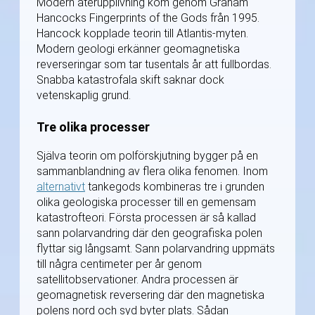
Modern återupplivning kom genom Graham
Hancocks Fingerprints of the Gods från 1995.
Hancock kopplade teorin till Atlantis-myten.
Modern geologi erkänner geomagnetiska
reverseringar som tar tusentals år att fullbordas.
Snabba katastrofala skift saknar dock
vetenskaplig grund.
Tre olika processer
Själva teorin om polförskjutning bygger på en
sammanblandning av flera olika fenomen. Inom
alternativt
tankegods kombineras tre i grunden
olika geologiska processer till en gemensam
katastrofteori. Första processen är så kallad
sann polarvandring där den geografiska polen
flyttar sig långsamt. Sann polarvandring uppmäts
till några centimeter per år genom
satellitobservationer. Andra processen är
geomagnetisk reversering där den magnetiska
polens nord och syd byter plats. Sådan