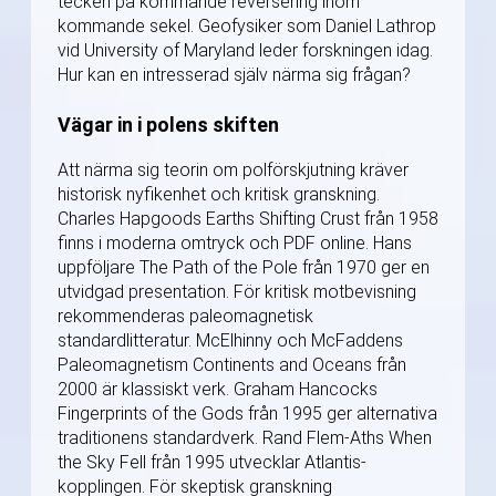
tecken på kommande reversering inom
kommande sekel. Geofysiker som Daniel Lathrop
vid University of Maryland leder forskningen idag.
Hur kan en intresserad själv närma sig frågan?
Vägar in i polens skiften
Att närma sig teorin om polförskjutning kräver
historisk nyfikenhet och kritisk granskning.
Charles Hapgoods Earths Shifting Crust från 1958
finns i moderna omtryck och PDF online. Hans
uppföljare The Path of the Pole från 1970 ger en
utvidgad presentation. För kritisk motbevisning
rekommenderas paleomagnetisk
standardlitteratur. McElhinny och McFaddens
Paleomagnetism Continents and Oceans från
2000 är klassiskt verk. Graham Hancocks
Fingerprints of the Gods från 1995 ger alternativa
traditionens standardverk. Rand Flem-Aths When
the Sky Fell från 1995 utvecklar Atlantis-
kopplingen. För skeptisk granskning