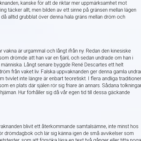
aknanden, kanske för att de riktar mer uppmärksamhet mot
ng täcker allt, men bilden av ett sinne på gränsen mellan lägen
å alltid grubblat över denna hala gräns mellan dröm och
är vakna är urgammal och långt ifrån ny. Redan den kinesiske
m drömde att han var en fjäril, och sedan undrade om han i
ar människa. Långt senare byggde René Descartes ett helt
 dröm från vaket liv. Falska uppvaknanden ger denna gamla undra
tvivlet inte längre är enbart teoretiskt. I flera andliga traditione
 en plats där själen rör sig friare än annars. Sådana tolkninga
hjärnan. Hur förhåller sig då vår egen tid till dessa gäckande
vaknanden blivit ett återkommande samtalsämne, inte minst hos
r drömdagbok och lär sig känna igen de små avvikelser som
etstester, som att försöka läsa en text två gånger eller titta nog