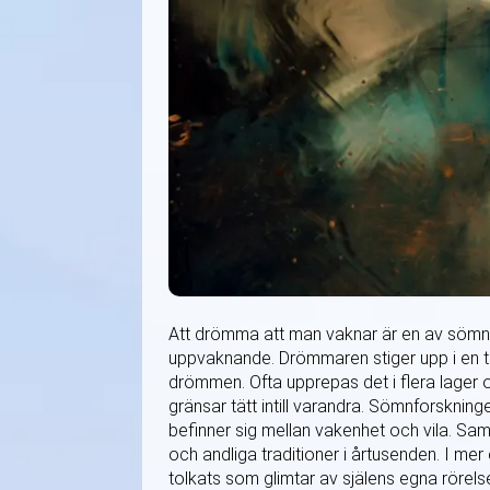
Att drömma att man vaknar är en av sömne
uppvaknande. Drömmaren stiger upp i en til
drömmen. Ofta upprepas det i flera lager
gränsar tätt intill varandra. Sömnforsknin
befinner sig mellan vakenhet och vila. Samt
och andliga traditioner i årtusenden. I 
tolkats som glimtar av själens egna rörelser