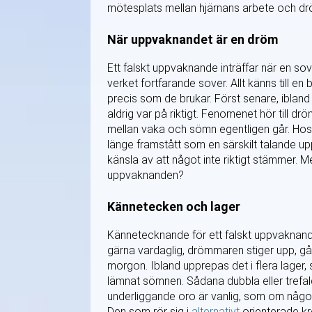
mötesplats mellan hjärnans arbete och dr
När uppvaknandet är en dröm
Ett falskt uppvaknande inträffar när en so
verket fortfarande sover. Allt känns till en
precis som de brukar. Först senare, ibland
aldrig var på riktigt. Fenomenet hör till 
mellan vaka och sömn egentligen går. Ho
länge framstått som en särskilt talande 
känsla av att något inte riktigt stämmer. 
uppvaknanden?
Kännetecken och lager
Kännetecknande för ett falskt uppvaknande 
gärna vardaglig, drömmaren stiger upp, går
morgon. Ibland upprepas det i flera lager,
lämnat sömnen. Sådana dubbla eller tref
underliggande oro är vanlig, som om någon 
Den som rör sig i
alternativt
orienterade kr