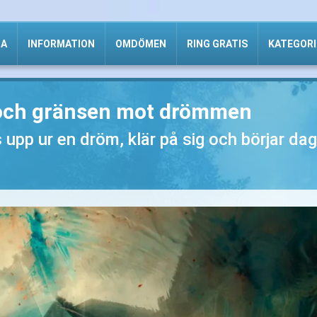
DA
INFORMATION
OMDÖMEN
RING GRATIS
KATEGORI
 och gränsen mot drömmen
 upp ur en dröm, klär på sig och börjar da