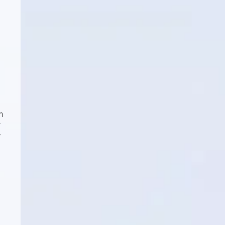
n
r
r
a