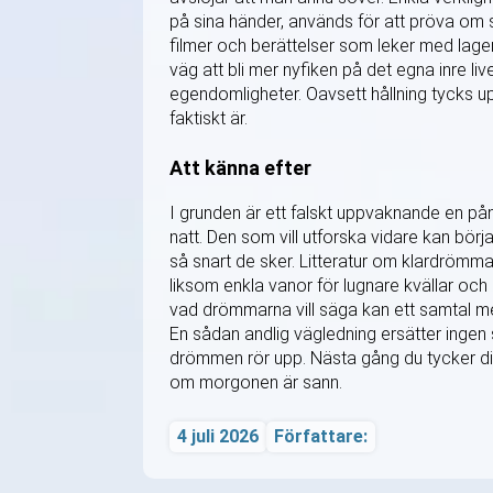
på sina händer, används för att pröva om 
filmer och berättelser som leker med lage
väg att bli mer nyfiken på det egna inre l
egendomligheter. Oavsett hållning tycks u
faktiskt är.
Att känna efter
I grunden är ett falskt uppvaknande en p
natt. Den som vill utforska vidare kan b
så snart de sker. Litteratur om klardrö
liksom enkla vanor för lugnare kvällar o
vad drömmarna vill säga kan ett samtal med
En sådan andlig vägledning ersätter ingen s
drömmen rör upp. Nästa gång du tycker dig
om morgonen är sann.
4 juli 2026
Författare: