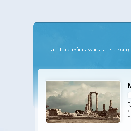
Här hittar du våra läsvärda artiklar som ge
M
D
d
m