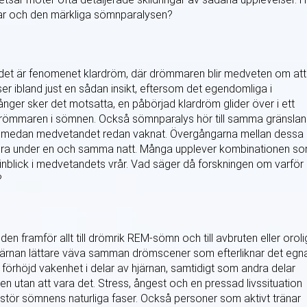
r och den märkliga sömnparalysen?
det är fenomenet klardröm, där drömmaren blir medveten om att
r ibland just en sådan insikt, eftersom det egendomliga i
 gånger sker det motsatta, en påbörjad klardröm glider över i ett
drömmaren i sömnen. Också sömnparalys hör till samma gränslan
mad medan medvetandet redan vaknat. Övergångarna mellan dessa
andra under en och samma natt. Många upplever kombinationen s
blick i medvetandets vrår. Vad säger då forskningen om varför
?
 framför allt till drömrik REM-sömn och till avbruten eller oroli
hjärnan lättare väva samman drömscener som efterliknar det egn
örhöjd vakenhet i delar av hjärnan, samtidigt som andra delar
en utan att vara det. Stress, ångest och en pressad livssituation
tör sömnens naturliga faser. Också personer som aktivt tränar