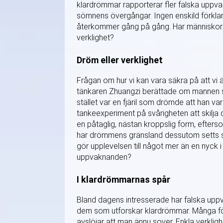
klardrömmar rapporterar fler falska uppv
sömnens övergångar. Ingen enskild förklari
återkommer gång på gång. Har människor d
verklighet?
Dröm eller verklighet
Frågan om hur vi kan vara säkra på att vi 
tänkaren Zhuangzi berättade om mannen so
stället var en fjäril som drömde att han v
tankeexperiment på svårigheten att skilja
en påtaglig, nästan kroppslig form, eftersom 
har drömmens gränsland dessutom setts som
gör upplevelsen till något mer än en nyck i 
uppvaknanden?
I klardrömmarnas spår
Bland dagens intresserade har falska upp
dem som utforskar klardrömmar. Många fö
avslöjar att man ännu sover. Enkla verkligh