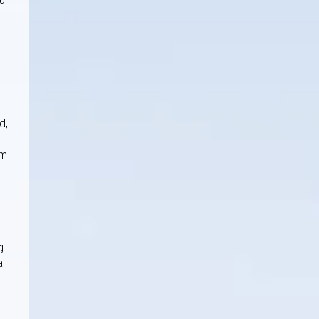
d,
om
g
a