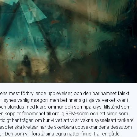
ns mest förbryllande upplevelser, och den bär namnet falskt
l synes vanlig morgon, men befinner sig i själva verket kvar i
 och blandas med klardrömmar och sömnparalys, tillstånd som
gen kopplar fenomenet till orolig REM-sömn och ett sinne som
idigt har frågan om hur vi vet att vi är vakna sysselsatt tänkare
mer esoteriska kretsar har de skenbara uppvaknandena dessutom
. Den som vill förstå sina egna nätter finner här en gåtfull