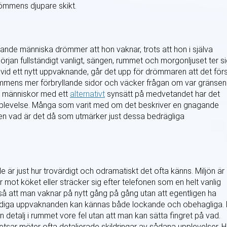
ömmens djupare skikt.
vande människa drömmer att hon vaknar, trots att hon i själva
 början fullständigt vanligt, sängen, rummet och morgonljuset ter s
 vid ett nytt uppvaknande, går det upp för drömmaren att det för
drömmens mer förbryllande sidor och väcker frågan om var gränsen
s människor med ett
alternativt
synsätt på medvetandet har det
upplevelse. Många som varit med om det beskriver en gnagande
Men vad är det då som utmärker just dessa bedrägliga
är just hur trovärdigt och odramatiskt det ofta känns. Miljön är
 mot köket eller sträcker sig efter telefonen som en helt vanlig
 så att man vaknar på nytt gång på gång utan att egentligen ha
aldiga uppvaknanden kan kännas både lockande och obehagliga.
detalj i rummet vore fel utan att man kan sätta fingret på vad.
etsar möter ofta detaljerade skildringar av sådana upplevelser. H