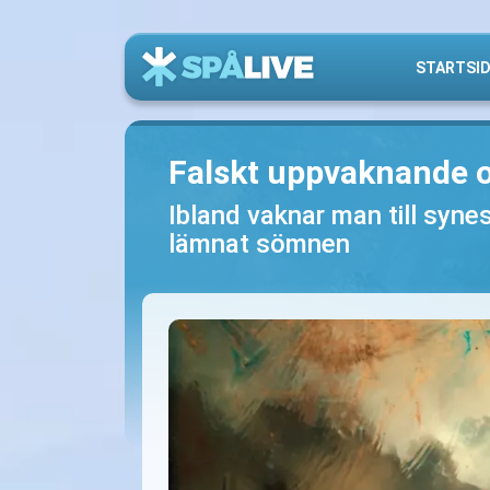
STARTSI
Falskt uppvaknande
Ibland vaknar man till synes
lämnat sömnen