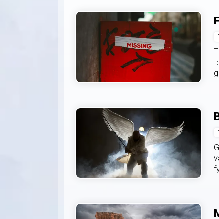
F
T
I
g
B
G
v
f
M