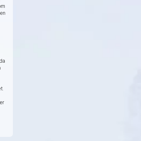
nom
 en
nda
n
t.
er