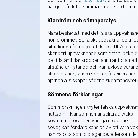
hänger då detta samman med klardrömma
Klardröm och sömnparalys
Nära besläktat med det falska uppvaknan
hon drömmer. Ett falskt uppvaknande utlöse
situationen får något att klicka till. Andra
skenbart uppvaknande som drar tillbaka 
det tillstånd där kroppen ännu är förla
tillstånd är flytande och kan avlösa var
skrämmande, andra som en fascinerande in
hjärnan alls skapar sådana skenmanövrer
Sömnens förklaringar
Sömnforskningen knyter falska uppvaknanden
nattsömn. När sömnen är splittrad tycks 
sovrummet och den vanliga morgonen. En f
sover, kan förklara känslan av att vara vak
nämns ofta som bidragande, eftersom de s