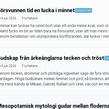
örsvunnen tid en lucka i minnet
Paranormalt
14 juli 2026
Författare:
immar kan tyckas ha runnit bort utan ett enda minne kvar, som om
bland tycks en bit av tiden bara ha försvunnit, utan att man minn
enom berättelser om utomjordiska bortföranden, där luckor i min
udskap från ärkeänglarna tecken och tröst
Sp
14 juli 2026
Författare:
enom tecken, drömmar och plötsliga ingivelser sägs de fyra stor
ardagen. Höga budbärare mellan himmel och jord, så beskrivs är
yra mest kända är Mikael, Gabriel, Rafael och Uriel, var och en me
esopotamisk mytologi gudar mellan flodern