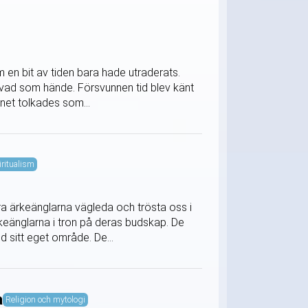
 en bit av tiden bara hade utraderats.
s vad som hände. Försvunnen tid blev känt
net tolkades som...
iritualism
a ärkeänglarna vägleda och trösta oss i
keänglarna i tron på deras budskap. De
d sitt eget område. De...
a
Religion och mytologi