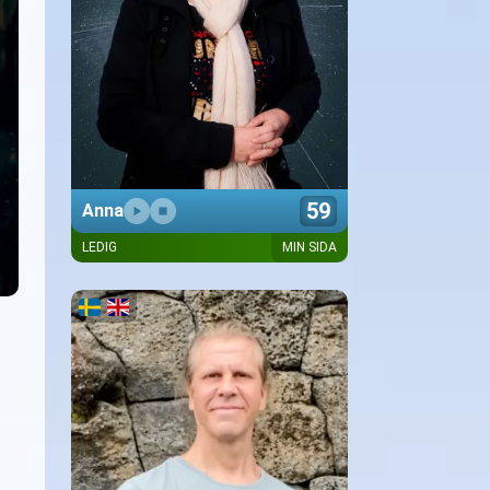
59
Anna
LEDIG
MIN SIDA
Presentation kommer snart