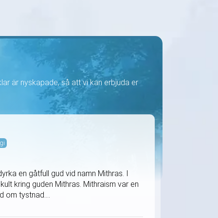
iklar är nyskapade, så att vi kan erbjuda er
gi
rka en gåtfull gud vid namn Mithras. I
ult kring guden Mithras. Mithraism var en
d om tystnad....