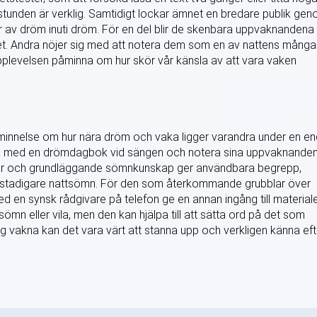
stunden är verklig. Samtidigt lockar ämnet en bredare publik ge
r av dröm inuti dröm. För en del blir de skenbara uppvaknandena
ivet. Andra nöjer sig med att notera dem som en av nattens många
pplevelsen påminna om hur skör vår känsla av att vara vaken
åminnelse om hur nära dröm och vaka ligger varandra under en e
örja med en drömdagbok vid sängen och notera sina uppvaknande
mmar och grundläggande sömnkunskap ger användbara begrepp,
ch stadigare nattsömn. För den som återkommande grubblar över
 en synsk rådgivare på telefon ge en annan ingång till materiale
ömn eller vila, men den kan hjälpa till att sätta ord på det som
 vakna kan det vara värt att stanna upp och verkligen känna eft