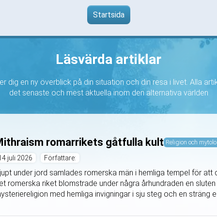
Startsida
Läsvärda artiklar
r dig en ny överblick på din situation och din resa i livet. Alla art
det senaste och mest aktuella inom den alternativa världen
ithraism romarrikets gåtfulla kult
Religion och mytolo
14 juli 2026
Författare:
jupt under jord samlades romerska män i hemliga tempel för att dy
et romerska riket blomstrade under några århundraden en sluten k
ysteriereligion med hemliga invigningar i sju steg och en sträng e