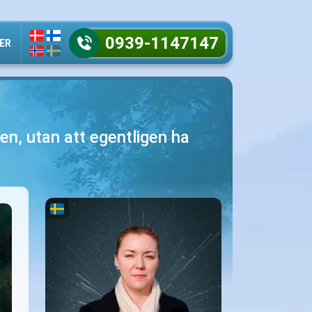
0939-1147147
ER
gen, utan att egentligen ha