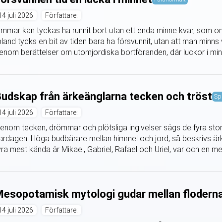
14 juli 2026
Författare:
immar kan tyckas ha runnit bort utan ett enda minne kvar, som om
bland tycks en bit av tiden bara ha försvunnit, utan att man minn
enom berättelser om utomjordiska bortföranden, där luckor i min
udskap från ärkeänglarna tecken och tröst
Sp
14 juli 2026
Författare:
enom tecken, drömmar och plötsliga ingivelser sägs de fyra stor
ardagen. Höga budbärare mellan himmel och jord, så beskrivs är
yra mest kända är Mikael, Gabriel, Rafael och Uriel, var och en me
esopotamisk mytologi gudar mellan flodern
14 juli 2026
Författare: