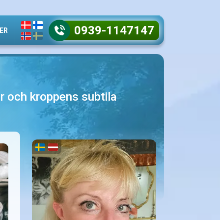
0939-1147147
ER
or och kroppens subtila