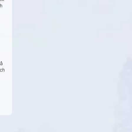
ch
tå
och
,