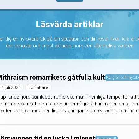
Läsvärda artiklar
r dig en ny överblick på din situation och din resa i livet. Alla art
det senaste och mest aktuella inom den alternativa världen
ithraism romarrikets gåtfulla kult
Religion och mytolo
14 juli 2026
Författare:
jupt under jord samlades romerska män i hemliga tempel för att dy
et romerska riket blomstrade under några århundraden en sluten k
ysteriereligion med hemliga invigningar i sju steg och en sträng e
örsvunnen tid en lucka i minnet
Paranormalt