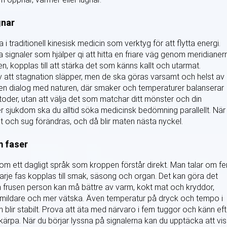
gnar
 i traditionell kinesisk medicin som verktyg för att flytta energi.
signaler som hjälper qi att hitta en friare väg genom meridianer
 kopplas till att stärka det som känns kallt och utarmat.
 att stagnation släpper, men de ska göras varsamt och helst av
 en dialog med naturen, där smaker och temperaturer balanserar
metoder, utan att välja det som matchar ditt mönster och din
er sjukdom ska du alltid söka medicinsk bedömning parallellt. När
t och sug förändras, och då blir maten nästa nyckel.
m faser
 som ett dagligt språk som kroppen förstår direkt. Man talar om f
r varje fas kopplas till smak, säsong och organ. Det kan göra det
 En frusen person kan må bättre av varm, kokt mat och kryddor,
ildare och mer vätska. Även temperatur på dryck och tempo i
 blir stabilt. Prova att äta med närvaro i fem tuggor och känn eft
kärpa. När du börjar lyssna på signalerna kan du upptäcka att vi