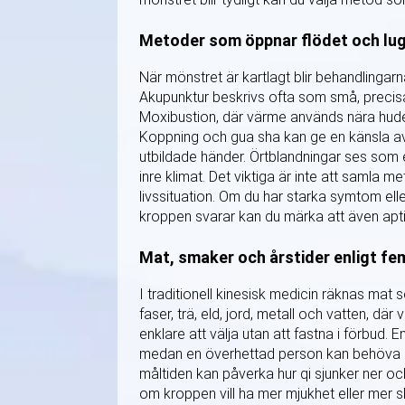
Metoder som öppnar flödet och lu
När mönstret är kartlagt blir behandlingarna
Akupunktur beskrivs ofta som små, precisa 
Moxibustion, där värme används nära huden,
Koppning och gua sha kan ge en känsla av
utbildade händer. Örtblandningar ses som
inre klimat. Det viktiga är inte att samla 
livssituation. Om du har starka symtom ell
kroppen svarar kan du märka att även apti
Mat, smaker och årstider enligt fe
I traditionell kinesisk medicin räknas mat
faser, trä, eld, jord, metall och vatten, dä
enklare att välja utan att fastna i förbud.
medan en överhettad person kan behöva m
måltiden kan påverka hur qi sjunker ner och
om kroppen vill ha mer mjukhet eller mer s