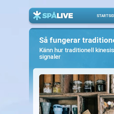
STARTSI
Så fungerar tradition
Känn hur traditionell kinesi
signaler