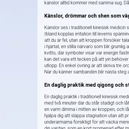
känslor alltid kommer med samma sug. Då l
Känslor, drömmar och shen som vä
Känslor ses i traditionell kinesisk medicin
Ibland kopplas irritation till leverns spännin
att du är fel, utan att kroppen försöker t
i hjärtat, en stilla närvaro som blir grumli
kvitto, där symboler visar var energin fas
kan det vara ett tecken på att yin behöver
utlopp. En enkel övning är att skriva tre 
När du känner sambanden blir nästa steg at
En daglig praktik med qigong och st
En daglig praktik i traditionell kinesisk m
med två minuter där du står stadigt och lå
en varm dimma i mitten av kroppen, och l
hjälpa dig att släppa stagnation utan att
underarmarna försiktigt för att väcka meri
din vardag, som en kort promenad efter ma