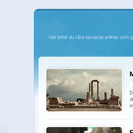
Här hittar du våra läsvärda artiklar som ge
M
D
d
m
F