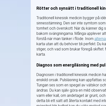
Rötter och synsätt i traditionell ki
Traditionell kinesisk medicin bygger på idé
sinnesstämning. Den ser inte symtom som 
tomhet och överskott. När du känner dig sp
bakom svängningarna. Många upplever att r
förstå när man tänker i flöde. Inom
alterna
karta utan att du behöver bli perfekt. Du k
stiger, och vad som brukar föregå skiftet
karta.
Diagnos som energiläsning med pul
Diagnosen i traditionell kinesisk medicin 
enskild orsak. Pulsläsning kan uppfattas s
Tungan ses som en spegel av vätskor och 
ändras. Du kan själv göra en mild observa
varm eller kall, om andetaget är grunt, oc
detta bli ett sätt att återta kontakt med i
mönstret blir tydligt kan du välja metod so