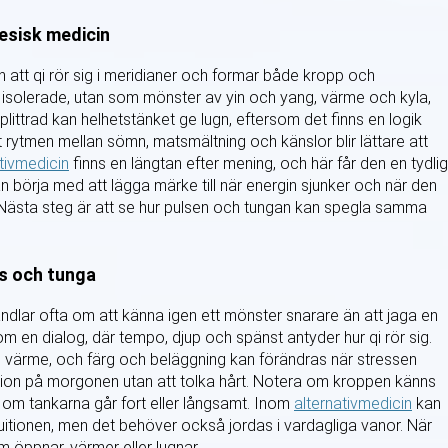
nesisk medicin
n att qi rör sig i meridianer och formar både kropp och
isolerade, utan som mönster av yin och yang, värme och kyla,
littrad kan helhetstänket ge lugn, eftersom det finns en logik
ytmen mellan sömn, matsmältning och känslor blir lättare att
tivmedicin
finns en längtan efter mening, och här får den en tydlig
an börja med att lägga märke till när energin sjunker och när den
. Nästa steg är att se hur pulsen och tungan kan spegla samma
s och tunga
handlar ofta om att känna igen ett mönster snarare än att jaga en
om en dialog, där tempo, djup och spänst antyder hur qi rör sig.
värme, och färg och beläggning kan förändras när stressen
tion på morgonen utan att tolka hårt. Notera om kroppen känns
h om tankarna går fort eller långsamt. Inom
alternativmedicin
kan
ntuitionen, men det behöver också jordas i vardagliga vanor. När
m öppnar, värmer eller lugnar.