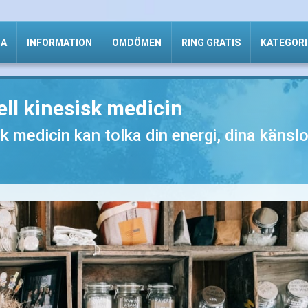
DA
INFORMATION
OMDÖMEN
RING GRATIS
KATEGORI
ell kinesisk medicin
sk medicin kan tolka din energi, dina känsl