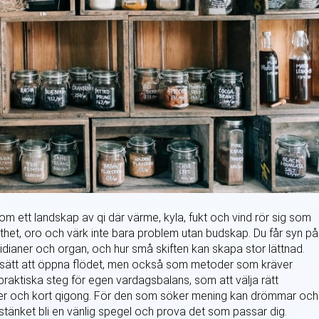
om ett landskap av qi där värme, kyla, fukt och vind rör sig som
ötthet, oro och värk inte bara problem utan budskap. Du får syn på
idianer och organ, och hur små skiften kan skapa stor lättnad.
 sätt att öppna flödet, men också som metoder som kräver
praktiska steg för egen vardagsbalans, som att välja rätt
ner och kort qigong. För den som söker mening kan drömmar och
tstänket bli en vänlig spegel och prova det som passar dig.