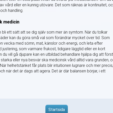
p av vård eller en kunnig utövare. Det som räknas är kontinuitet, o
 och handling.
sk medicin
 bli ett sätt att se dig själv som mer än symtom. När du tolkar
e väder kan du göra små val som förändrar mycket över tid. Som
en vecka med sömn, mat, känslor och energi, och leta efter
ustering, som varmare frukost, tidigare läggtid eller en kort
m du vill gå djupare kan en utbildad behandlare hjälpa dig att förs
id starka eller nya besvär ska medicinsk vård alltid vara grunden, 
 När helhetstänket får plats blir intuitionen lugnare och mer precis
ch när det är dags att agera. Det är där balansen börjar, i ett
Startsida