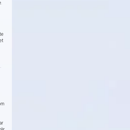
.
te
et
g
.
som
ar
lir