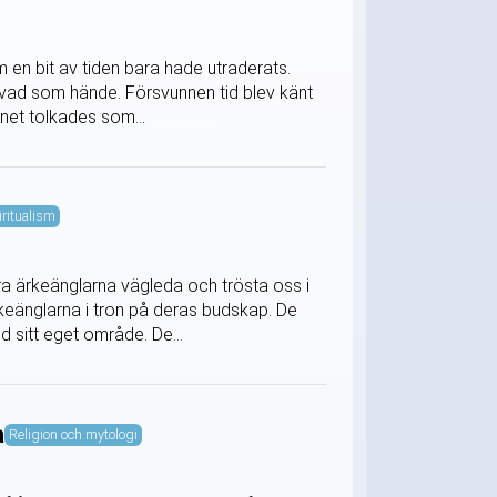
 en bit av tiden bara hade utraderats.
s vad som hände. Försvunnen tid blev känt
net tolkades som...
iritualism
a ärkeänglarna vägleda och trösta oss i
keänglarna i tron på deras budskap. De
d sitt eget område. De...
a
Religion och mytologi