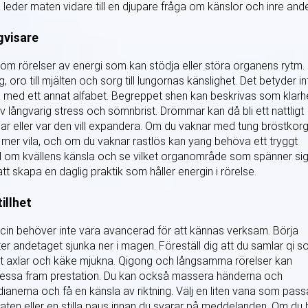
eder maten vidare till en djupare fråga om känslor och inre ande
gvisare
 som rörelser av energi som kan stödja eller störa organens rytm.
g, oro till mjälten och sorg till lungornas känslighet. Det betyder in
ala med ett annat alfabet. Begreppet shen kan beskrivas som klarh
g av långvarig stress och sömnbrist. Drömmar kan då bli ett nattligt
tnar eller var den vill expandera. Om du vaknar med tung bröstkor
 mer vila, och om du vaknar rastlös kan yang behöva ett tryggt
ord om kvällens känsla och se vilket organområde som spänner sig
t skapa en daglig praktik som håller energin i rörelse.
illhet
edicin behöver inte vara avancerad för att kännas verksam. Börja
ter andetaget sjunka ner i magen. Föreställ dig att du samlar qi 
åt axlar och käke mjukna. Qigong och långsamma rörelser kan
 pressa fram prestation. Du kan också massera händerna och
dianerna och få en känsla av riktning. Välj en liten vana som pass
ten eller en stilla paus innan du svarar på meddelanden. Om du b