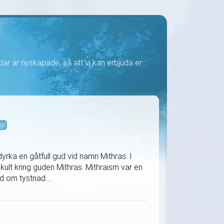
iklar är nyskapade, så att vi kan erbjuda er
gi
rka en gåtfull gud vid namn Mithras. I
ult kring guden Mithras. Mithraism var en
d om tystnad....