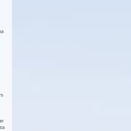
na.
em
er
ssa