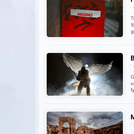
T
I
g
B
G
v
f
M