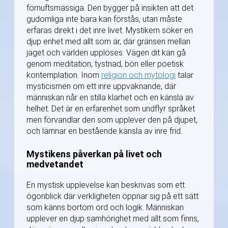
förnuftsmässiga. Den bygger på insikten att det
gudomliga inte bara kan förstås, utan måste
erfaras direkt i det inre livet. Mystikern söker en
djup enhet med allt som är, där gränsen mellan
jaget och världen upplöses. Vägen dit kan gå
genom meditation, tystnad, bön eller poetisk
kontemplation. Inom
religion och mytologi
talar
mysticismen om ett inre uppvaknande, där
människan når en stilla klarhet och en känsla av
helhet. Det är en erfarenhet som undflyr språket
men förvandlar den som upplever den på djupet,
och lämnar en bestående känsla av inre frid.
Mystikens påverkan på livet och
medvetandet
En mystisk upplevelse kan beskrivas som ett
ögonblick där verkligheten öppnar sig på ett sätt
som känns bortom ord och logik. Människan
upplever en djup samhörighet med allt som finns,