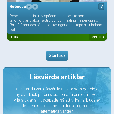
7
Rebecca
Rebecca är en intuitiv spådam och sierska som med
tarotkort, änglakort, astrologi och healing hjälper dig att
förstå framtiden, lösa blockeringar och skapa mer balans
och...
LEDIG
MIN SIDA
Startsida
Läsvärda artiklar
Här hittar du våra läsvärda artiklar som ger dig en
ny överblick på din situation och din resa i livet.
Alla artiklar är nyskapade, så att vi kan erbjuda er
det senaste och mest aktuella inom den
alternativa världen