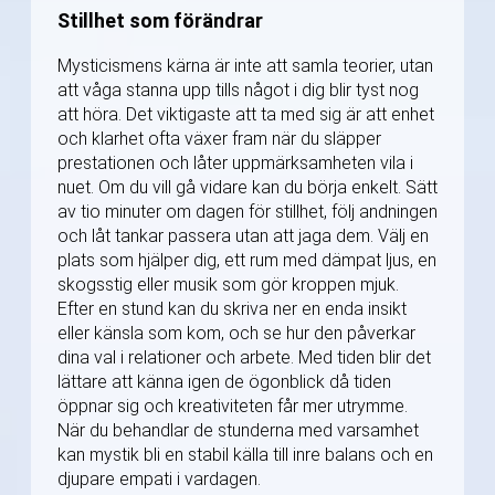
Stillhet som förändrar
Mysticismens kärna är inte att samla teorier, utan
att våga stanna upp tills något i dig blir tyst nog
att höra. Det viktigaste att ta med sig är att enhet
och klarhet ofta växer fram när du släpper
prestationen och låter uppmärksamheten vila i
nuet. Om du vill gå vidare kan du börja enkelt. Sätt
av tio minuter om dagen för stillhet, följ andningen
och låt tankar passera utan att jaga dem. Välj en
plats som hjälper dig, ett rum med dämpat ljus, en
skogsstig eller musik som gör kroppen mjuk.
Efter en stund kan du skriva ner en enda insikt
eller känsla som kom, och se hur den påverkar
dina val i relationer och arbete. Med tiden blir det
lättare att känna igen de ögonblick då tiden
öppnar sig och kreativiteten får mer utrymme.
När du behandlar de stunderna med varsamhet
kan mystik bli en stabil källa till inre balans och en
djupare empati i vardagen.