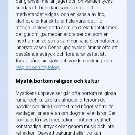
där gränsen mellan jaget och omvärlden tycks
suddas ut. Tiden kan kännas stilla och
medvetandet vidgas, och en känsla av frid,
klarhet eller kärlek fyller hela varandet. För
många upplevs detta som en direkt kontakt med
det gudomliga, medan andra ser det som en
insikt om universums sammanhang eller naturens
innersta väsen. Denna upplevelse lämnar ofta ett
bestående avtryck och förändrar sättet att
förstå både sig själv och världen omkring inom
religion och mytologi
.
Mystik bortom religion och kultur
Mystikens upplevelser går ofta bortom religiösa
ramar och kulturella skillnader, eftersom de
handlar om direkt kontakt med något större än
vardagen, snarare än om dogmer eller läror. Den
kan uppstå i tyst meditation, i naturens stillhet, i
konstnärliga uttryck eller genom musik och inre
reflektion. Oavsett bakgrund eller tro kan