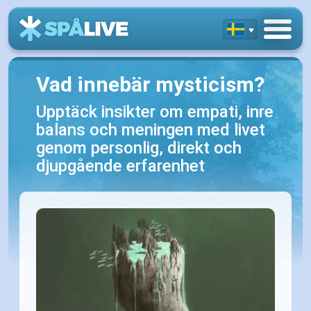
Vad innebär mysticism?
Upptäck insikter om empati, inre
balans och meningen med livet
genom personlig, direkt och
djupgående erfarenhet