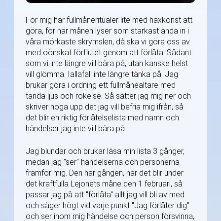
För mig har fullmåneritualer lite med häxkonst att
göra, för när månen lyser som starkast ända in i
våra mörkaste skrymslen, då ska vi göra oss av
med oönskat förflutet genom att förlåta. Sådant
som vi inte längre vill bära på, utan kanske helst
vill glömma. Iallafall inte längre tänka på. Jag
brukar göra i ordning ett fullmånealtare med
tända ljus och rökelse. Så sätter jag mig ner och
skriver noga upp det jag vill befria mig ifrån, så
det blir en riktig förlåtelselista med namn och
händelser jag inte vill bära på.
Jag blundar och brukar läsa min lista 3 gånger,
medan jag "ser" händelserna och personerna
framför mig. Den här gången, när det blir under
det kraftfulla Lejonets måne den 1 februari, så
passar jag på att "förlåta" allt jag vill bli av med
och säger högt vid varje punkt "Jag förlåter dig"
och ser inom mig händelse och person försvinna,