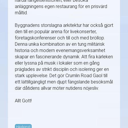
hårda fängelsehistorien, eller besöka
anläggningens egen restaurang för en prisvärd
måltid.
Byggnadens storslagna arkitektur har också gjort
den till en populär arena för livekonserter,
företagskonferenser och till och med bröllop.
Denna unika kombination av en tung militärisk
historia och modern evenemangsverksamhet
skapar en fascinerande dynamik. Att fira kärleken
eller lyssna på musik i lokaler som en gång
präglades av strikt disciplin och isolering ger en
stark upplevelse. Det gör Crumlin Road Gaol till
ett lättillgängligt men djupt fängslande besöksmål
där dåtidens allvar möter nutidens nöjesliv.
Allt Gott!
Häxkonst