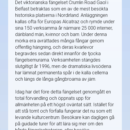
Det viktorianska fängelset Crumlin Road Gaol i
Belfast betraktas som en av de mest besökta
historiska platserna i Nordirland. Anläggningen
kallas ofta för Europas Alcatraz och rymde under
sina 150 verksamma år närmare 25 000 interner,
däribland män, kvinnor och barn. Under denna
mörka era avrättades många fångar genom
offentlig hängning, och deras kvarlevor
begravdes sedan direkt innanför de tjocka
fängelsemurarna. Verksamheten stängdes
slutgiltigt år 1996, men de dramatiska livsödena
har lämnat permanenta spår i de kalla cellerna
och längs de långa gångbroarna av järn.
Idag har det före detta fängelset genomgått en
total förvandling och öppnats upp för
allmänheten på ett högst oväntat sätt. Istället för
att stå tomt och förfalla fungerar det nu som ett
levande kulturcentrum. Besökare kan dagligen gå
på guidade turer för att lära sig mer om den