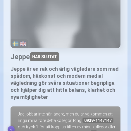
Jeppe
HAR SLUTAT
Jeppe är en rak och ärlig vägledare som med
spådom, häxkonst och modern medial
vägledning gör svåra situationer begripliga
och hjälper dig att hitta balans, klarhet och
nya möjligheter
Jag jobbar inte här längre, men du är välkommen att
ringa mina före detta kollegor. Ring
0939-1147147
och tryck 1 för att kopplas till en av mina kollegor eller