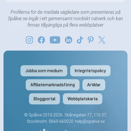
Profilerna för de mediala vägledare som presenteras på
Spålive.se ingår i ett gemensamt nordiskt nätverk och kan
finnas tillgängliga på flera webbplatser
Jobba som medium
Integritetspolicy
Affiliatemarknadsföring
Artiklar
Bloggportal
Webbplatskarta
©
Spålive
2010-2026. Skånegatan 77, 116 37,
Stockholm.
0660-660020
.
help@spalive.se