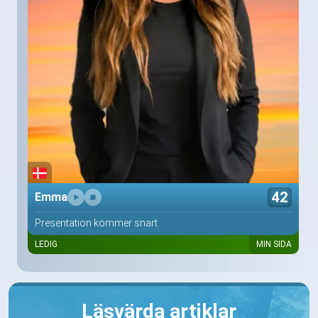
42
Emma
Presentation kommer snart
LEDIG
MIN SIDA
Läsvärda artiklar