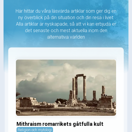
Här hittar du våra läsvärda artiklar som ger dig en
ny överblick på din situation och din resa i livet.
Alla artiklar är nyskapade, så att vi kan erbjuda er
det senaste och mest aktuella inom den
alternativa världen
Mithraism romarrikets gåtfulla kult
Religion och mytologi