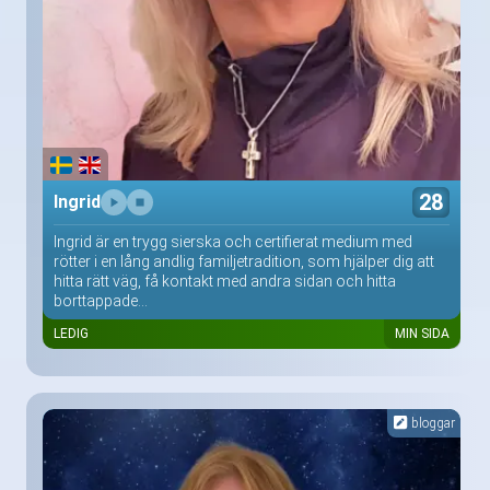
28
Ingrid
Ingrid är en trygg sierska och certifierat medium med
rötter i en lång andlig familjetradition, som hjälper dig att
hitta rätt väg, få kontakt med andra sidan och hitta
borttappade...
LEDIG
MIN SIDA
bloggar