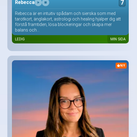
7
Rebecca
Rebecca är en intuitiv spådam och sierska som med
tarotkort, änglakort, astrologi och healing hjälper dig att
förstå framtiden, lösa blockeringar och skapa mer
balans och...
LEDIG
MIN SIDA
NY