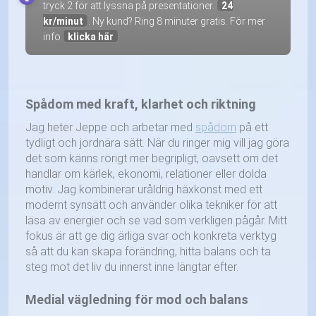
tryck 2 för att lyssna på presentationer.
24
kr/minut
. Ny kund? Ring 8 minuter gratis. För mer
info
klicka här
Spådom med kraft, klarhet och riktning
Jag heter Jeppe och arbetar med
spådom
på ett
tydligt och jordnära sätt. När du ringer mig vill jag göra
det som känns rörigt mer begripligt, oavsett om det
handlar om kärlek, ekonomi, relationer eller dolda
motiv. Jag kombinerar uråldrig häxkonst med ett
modernt synsätt och använder olika tekniker för att
läsa av energier och se vad som verkligen pågår. Mitt
fokus är att ge dig ärliga svar och konkreta verktyg
så att du kan skapa förändring, hitta balans och ta
steg mot det liv du innerst inne längtar efter.
Medial vägledning för mod och balans