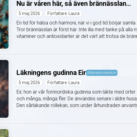
Nu är våren här, så även brännässlan…
5 maj 2026
Författare: Laura
En tid för hälsa och harmoni, när vi i god tid börjar saml
Tror brännässlan är först här. Inte illa med tanke på alla 
vitaminer och antioxidanter är det värt att trotsa de brän
Läkningens gudinna Eir
Alternativmedicin
5 maj 2026
Författare: Laura
Eir, hon är vår fornnordiska gudinna som läkte med örter 
och många, många fler. De änvändes senare i äldre husap
Den sårläkande röllekan, som under århundraden använts fö