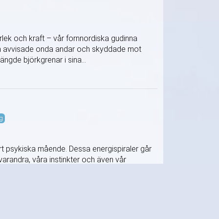
rlek och kraft – vår fornnordiska gudinna
rken avvisade onda andar och skyddade mot
ngde björkgrenar i sina...
g
årt psykiska mående. Dessa energispiraler går
varandra, våra instinkter och även vår
pp och vår själ, dvs...