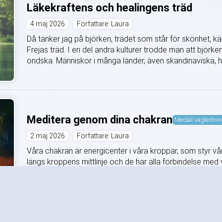
Läkekraftens och healingens träd
4 maj 2026
Författare: Laura
Då tänker jag på björken, trädet som står för skönhet, kä
Frejas träd. I en del andra kulturer trodde man att bjö
ondska. Människor i många länder, även skandinaviska, hä
Meditera genom dina chakran
Medial väglednin
2 maj 2026
Författare: Laura
Våra chakran är energicenter i våra kroppar, som styr v
längs kroppens mittlinje och de har alla förbindelse med 
mentala sida. De håller helt enkelt balansen mellan vår kro