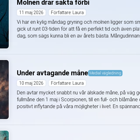
Molnen drar sakta förbi
11 maj 2026
Författare: Laura
Vi har en kylig måndag gryning och molnen ligger som s
gick ut runt 03-tiden för att få en perfekt tid och även 
dag, som sägs kunna bli en av årets bästa. Mångudinnans 
Under avtagande måne
Medial vägledning
10 maj 2026
Författare: Laura
Den avtar mycket snabbt nu vår älskade måne, på väg ge
fullmåne den 1 maj i Scorpionen, till en full- och blåmån
positivt inflytande på våra möjligheter i livet. En spännand