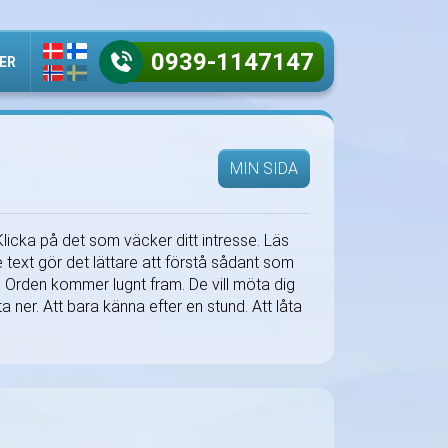
0939-1147147
ER
MIN SIDA
Klicka på det som väcker ditt intresse. Läs
e text gör det lättare att förstå sådant som
tt. Orden kommer lugnt fram. De vill möta dig
kta ner. Att bara känna efter en stund. Att låta