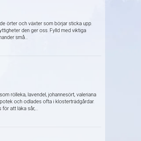
a de örter och växter som börjar sticka upp.
nyttigheter den ger oss. Fylld med viktiga
nander små...
som rölleka, lavendel, johannesört, valeriana
otek och odlades ofta i klosterträdgårdar.
r att läka sår,...