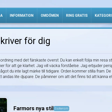
DA
INFORMATION
OMDÖMEN
RING GRATIS
KATEGORI
kriver för dig
ordning med det färskaste överst. Du kan enkelt följa min resa steg
ner för att ge klarhet. Jag vill väcka förståelse. Jag erbjuder pers
got du inte lagt märke till tidigare. Orden kommer stilla fram. De 
tt andas lite djupare. De påminner om att det finns tid att känna ef
Farmors nya stil
Esoterism