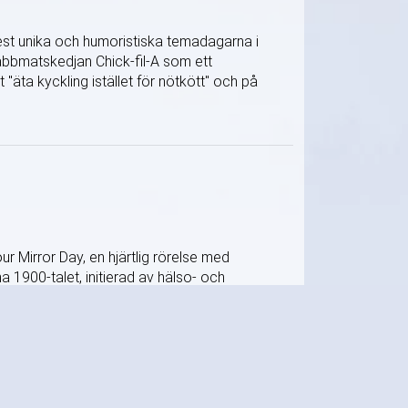
est unika och humoristiska temadagarna i
abbmatskedjan Chick-fil-A som ett
äta kyckling istället för nötkött" och på
 Mirror Day, en hjärtlig rörelse med
 1900-talet, initierad av hälso- och
tiska skönhetsideal. Genom att skickas in...