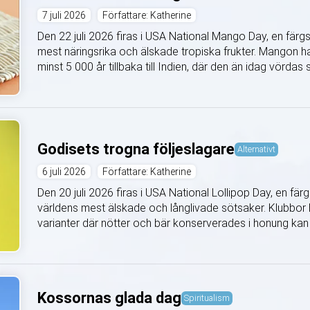
7 juli 2026
Författare: Katherine
Den 22 juli 2026 firas i USA National Mango Day, en fär
mest näringsrika och älskade tropiska frukter. Mangon ha
minst 5 000 år tillbaka till Indien, där den än idag vördas
Godisets trogna följeslagare
Alternativt
6 juli 2026
Författare: Katherine
Den 20 juli 2026 firas i USA National Lollipop Day, en f
världens mest älskade och långlivade sötsaker. Klubbor ha
varianter där nötter och bär konserverades i honung kan h
Kossornas glada dag
Spiritualism