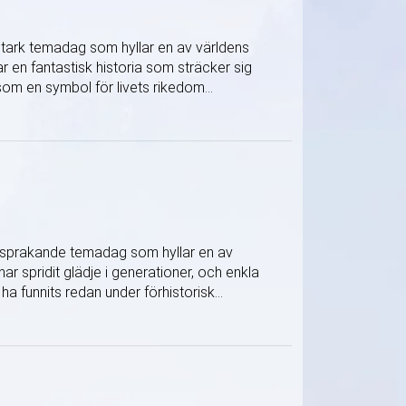
gstark temadag som hyllar en av världens
r en fantastisk historia som sträcker sig
 som en symbol för livets rikedom...
ärgsprakande temadag som hyllar en av
r spridit glädje i generationer, och enkla
a funnits redan under förhistorisk...