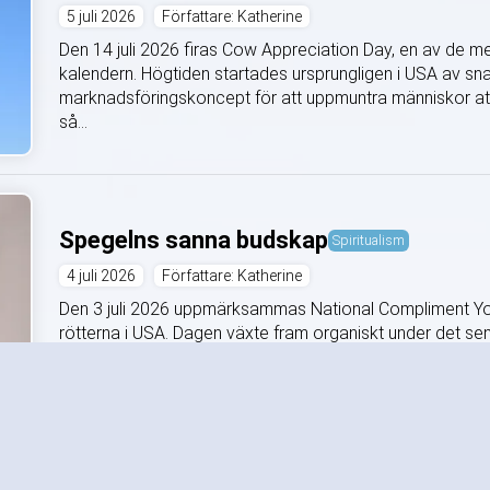
5 juli 2026
Författare: Katherine
Den 14 juli 2026 firas Cow Appreciation Day, en av de m
kalendern. Högtiden startades ursprungligen i USA av sn
marknadsföringskoncept för att uppmuntra människor att "
så...
Spegelns sanna budskap
Spiritualism
4 juli 2026
Författare: Katherine
Den 3 juli 2026 uppmärksammas National Compliment Your
rötterna i USA. Dagen växte fram organiskt under det sena
självhjälpsgrupper som en motreaktion mot samhällets kri
Glassens stora dag
Wellness